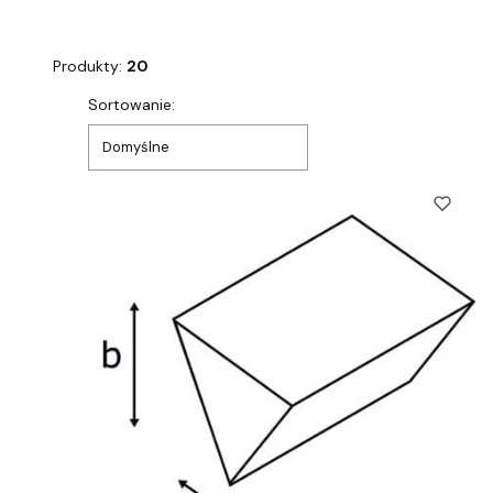
Produkty:
20
Lista produktów
Sortowanie:
Domyślne