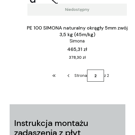
Niedostępny
PE 100 SIMONA naturalny okrągły 5mm zwój
3,5 kg (45m/kg)
Simona
Cena
465,31 zł
Cena
378,30 zł
Strona
z 2
Wróć do pierwszej strony z produktami
Instrukcja montażu
zadaszenia z płyt