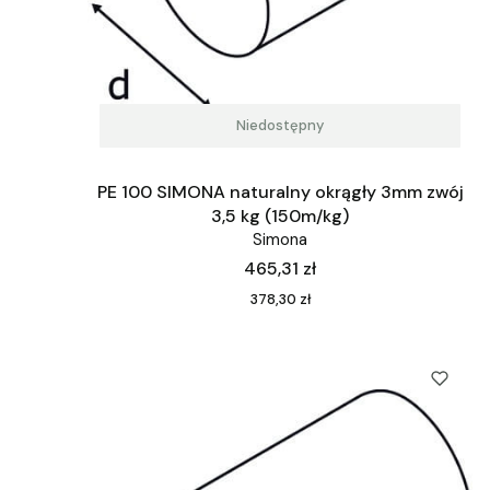
Niedostępny
PE 100 SIMONA naturalny okrągły 3mm zwój
3,5 kg (150m/kg)
Simona
Cena
465,31 zł
Cena
378,30 zł