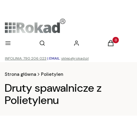
Otwórz wyszukiwarkę
Produkty w ko
Menu
Szukaj
Zaloguj się
Koszyk
INFOLINIA: 790 206 023
|
EMAIL:
sklep@rokad.pl
Strona główna
Polietylen
Druty spawalnicze z
Polietylenu