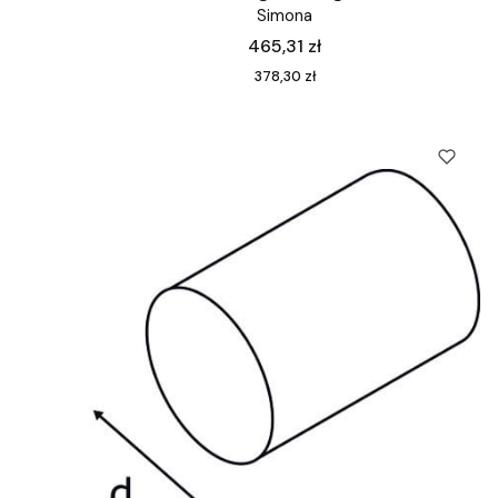
Simona
Cena
465,31 zł
Cena
378,30 zł