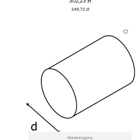
Cena
302,23 zł
Cena
245,72 zł
Niedostępny