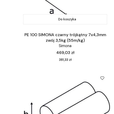
Do koszyka
PE 100 SIMONA czarny trójkątny 7x4,3mm
zwój 3,5kg (55m/kg)
Simona
Cena
469,03 zł
Cena
381,33 zł