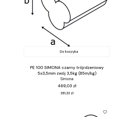
Do koszyka
PE 100 SIMONA czarny trójrdzeniowy
5x3,5mm zwój 3,5kg (85m/kg)
Simona
Cena
469,03 zł
Cena
381,33 zł