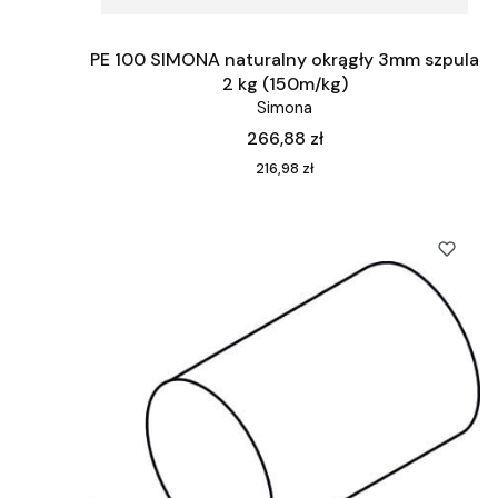
PE 100 SIMONA naturalny okrągły 3mm szpula
2 kg (150m/kg)
Simona
Cena
266,88 zł
Cena
216,98 zł