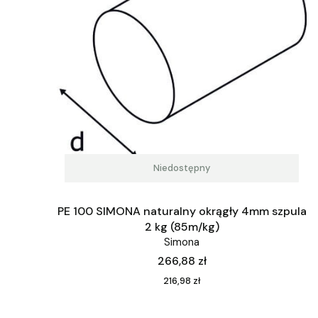
Niedostępny
PE 100 SIMONA naturalny okrągły 4mm szpula
2 kg (85m/kg)
Simona
Cena
266,88 zł
Cena
216,98 zł