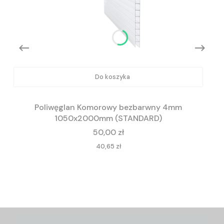
Do koszyka
Poliwęglan Komorowy bezbarwny 4mm
1050x2000mm (STANDARD)
Cena
50,00 zł
Cena
40,65 zł