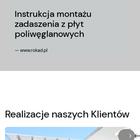
Instrukcja montażu
zadaszenia z płyt
poliwęglanowych
— www.rokad.pl
Realizacje naszych Klientów
/
Slaj
z