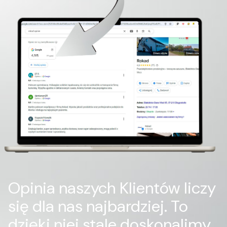
Opinia naszych Klientów liczy
się dla nas najbardziej. To
dzięki niej stale doskonalimy