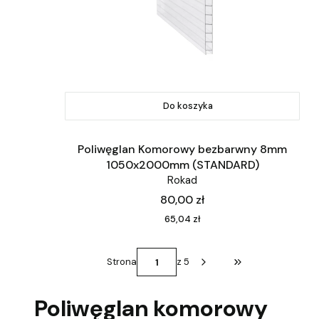
Do koszyka
Poliwęglan Komorowy bezbarwny 8mm
1050x2000mm (STANDARD)
Rokad
Cena
80,00 zł
Cena
65,04 zł
Strona
z 5
Przejdź do ostatni
Poliwęglan komorowy