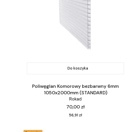
Do koszyka
Poliwęglan Komorowy bezbarwny 6mm
1050x2000mm (STANDARD)
Rokad
Cena
70,00 zł
Cena
56,91 zł