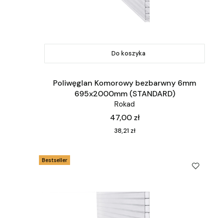
Do koszyka
Poliwęglan Komorowy bezbarwny 6mm
695x2000mm (STANDARD)
Rokad
Cena
47,00 zł
Cena
38,21 zł
Bestseller