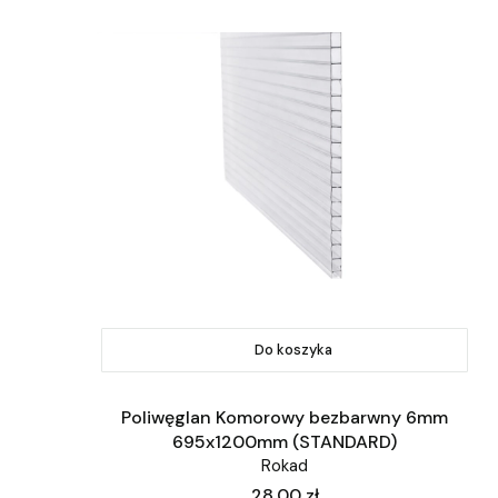
Do koszyka
Poliwęglan Komorowy bezbarwny 6mm
695x1200mm (STANDARD)
Rokad
Cena
28,00 zł