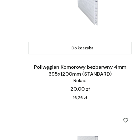
Do koszyka
Poliwęglan Komorowy bezbarwny 4mm
695x1200mm (STANDARD)
Rokad
Cena
20,00 zł
Cena
16,26 zł