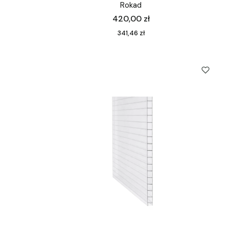
Rokad
Cena
420,00 zł
Cena
341,46 zł