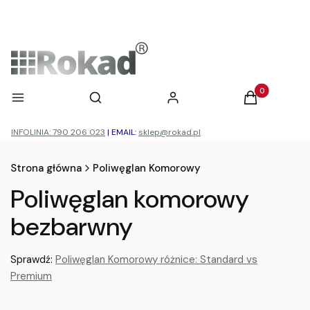
Otwórz wyszukiwarkę
Produkty w ko
Menu
Szukaj
Zaloguj się
Koszyk
INFOLINIA: 790 206 023
|
EMAIL:
sklep@rokad.pl
Strona główna
Poliwęglan Komorowy
Poliwęglan komorowy
bezbarwny
Sprawdź:
Poliwęglan Komorowy różnice: Standard vs
Premium