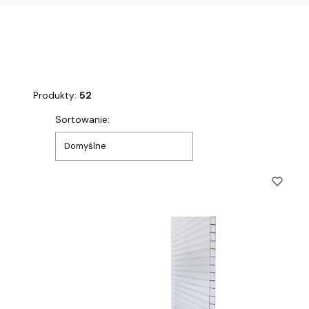
Produkty:
52
Lista produktów
Sortowanie:
Domyślne