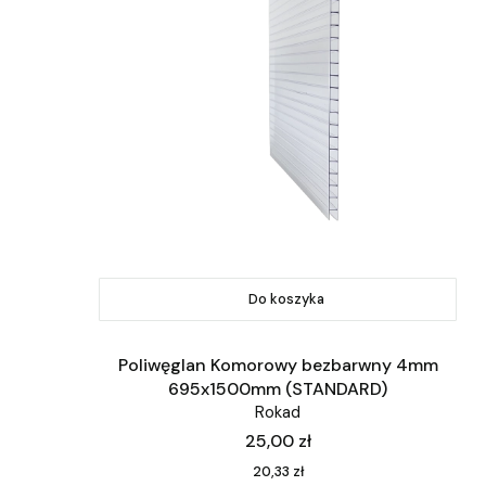
Do koszyka
Poliwęglan Komorowy bezbarwny 4mm
695x1500mm (STANDARD)
Rokad
Cena
25,00 zł
Cena
20,33 zł