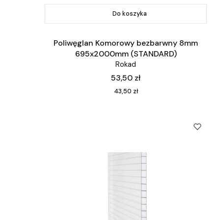
Do koszyka
Poliwęglan Komorowy bezbarwny 8mm
695x2000mm (STANDARD)
Rokad
Cena
53,50 zł
Cena
43,50 zł