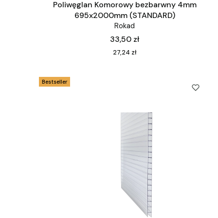
Poliwęglan Komorowy bezbarwny 4mm
695x2000mm (STANDARD)
Rokad
Cena
33,50 zł
Cena
27,24 zł
Bestseller