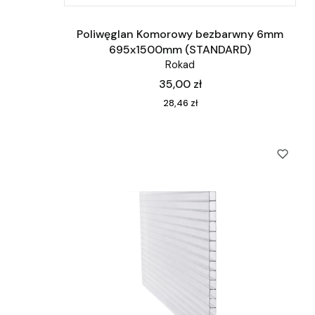
Poliwęglan Komorowy bezbarwny 6mm
695x1500mm (STANDARD)
Rokad
Cena
35,00 zł
Cena
28,46 zł