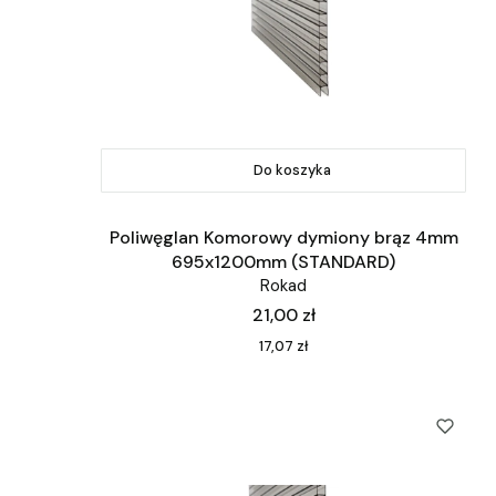
Do koszyka
Poliwęglan Komorowy dymiony brąz 4mm
695x1200mm (STANDARD)
Rokad
Cena
21,00 zł
Cena
17,07 zł