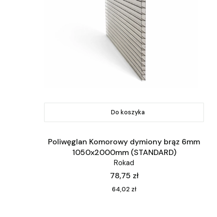
Do koszyka
Poliwęglan Komorowy dymiony brąz 6mm
1050x2000mm (STANDARD)
Rokad
Cena
78,75 zł
Cena
64,02 zł