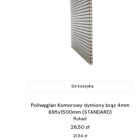
Do koszyka
Poliwęglan Komorowy dymiony brąz 4mm
695x1500mm (STANDARD)
Rokad
Cena
26,50 zł
Cena
21,54 zł