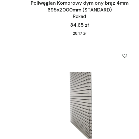
Poliwęglan Komorowy dymiony brąz 4mm
695x2000mm (STANDARD)
Rokad
Cena
34,65 zł
Cena
28,17 zł