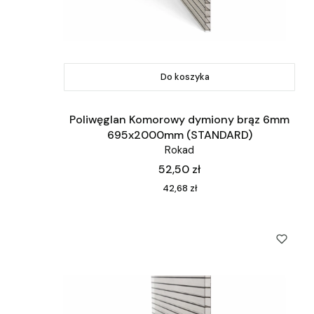
Do koszyka
Poliwęglan Komorowy dymiony brąz 6mm
695x2000mm (STANDARD)
Rokad
Cena
52,50 zł
Cena
42,68 zł