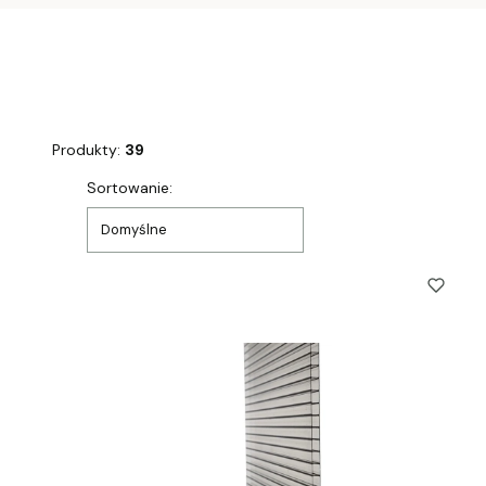
Produkty:
39
Lista produktów
Sortowanie:
Domyślne