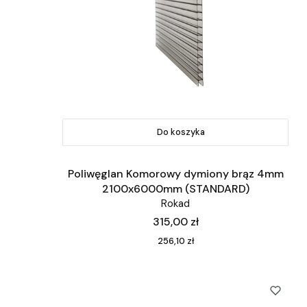
Do koszyka
Poliwęglan Komorowy dymiony brąz 4mm
2100x6000mm (STANDARD)
Rokad
Cena
315,00 zł
Cena
256,10 zł