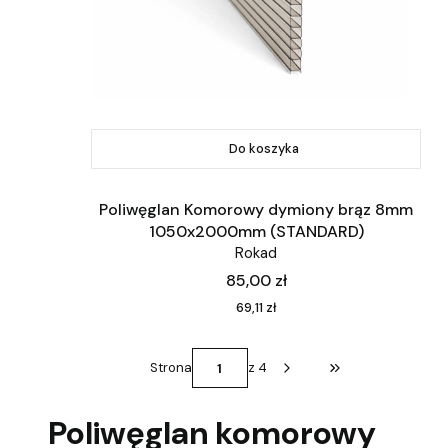
Do koszyka
Poliwęglan Komorowy dymiony brąz 8mm
1050x2000mm (STANDARD)
Rokad
Cena
85,00 zł
Cena
69,11 zł
Strona
z 4
Przejdź do ostatni
Poliwęglan komorowy