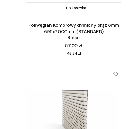
Do koszyka
Poliwęglan Komorowy dymiony brąz 8mm
695x2000mm (STANDARD)
Rokad
Cena
57,00 zł
Cena
46,34 zł