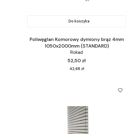
Do koszyka
Poliwęglan Komorowy dymiony brąz 4mm
1050x2000mm (STANDARD)
Rokad
Cena
52,50 zł
Cena
42,68 zł