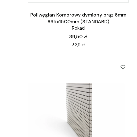
Poliwęglan Komorowy dymiony brąz 6mm
695x1500mm (STANDARD)
Rokad
Cena
39,50 zł
Cena
32,11 zł