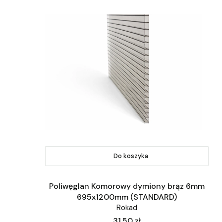
Do koszyka
Poliwęglan Komorowy dymiony brąz 6mm
695x1200mm (STANDARD)
Rokad
Cena
31,50 zł