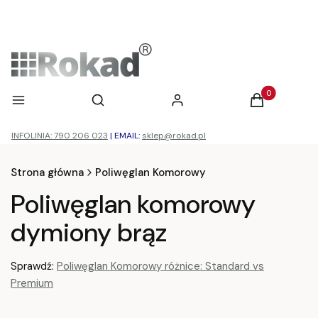
Otwórz wyszukiwarkę
Produkty w ko
Menu
Szukaj
Zaloguj się
Koszyk
INFOLINIA: 790 206 023
|
EMAIL:
sklep@rokad.pl
Strona główna
Poliwęglan Komorowy
Poliwęglan komorowy
dymiony brąz
Sprawdź:
Poliwęglan Komorowy różnice: Standard vs
Premium