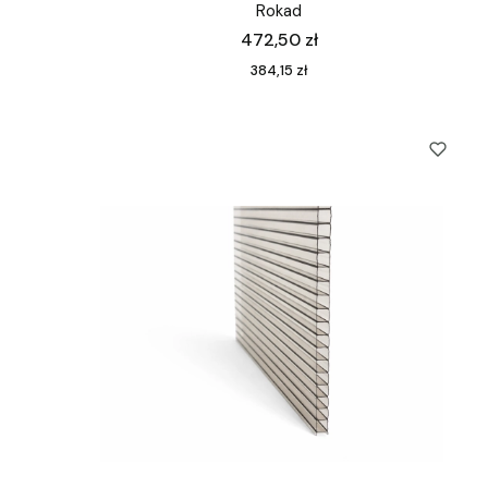
Rokad
Cena
472,50 zł
Cena
384,15 zł