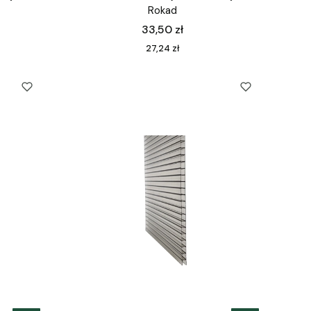
Rokad
Cena
33,50 zł
Cena
27,24 zł