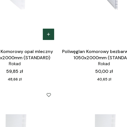
n Komorowy opal mleczny
Poliwęglan Komorowy bezba
x2000mm (STANDARD)
1050x2000mm (STANDA
Rokad
Rokad
Cena
Cena
59,85 zł
50,00 zł
Cena
Cena
48,66 zł
40,65 zł