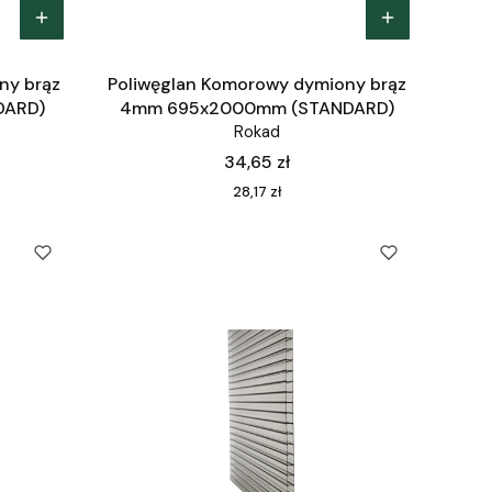
ny brąz
Poliwęglan Komorowy dymiony brąz
DARD)
4mm 695x2000mm (STANDARD)
Rokad
Cena
34,65 zł
Cena
28,17 zł