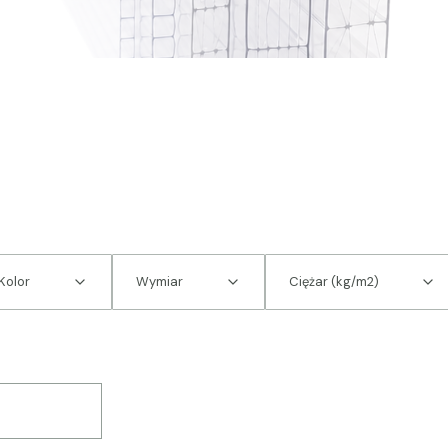
Kolor
Wymiar
Ciężar (kg/m2)
 produktów