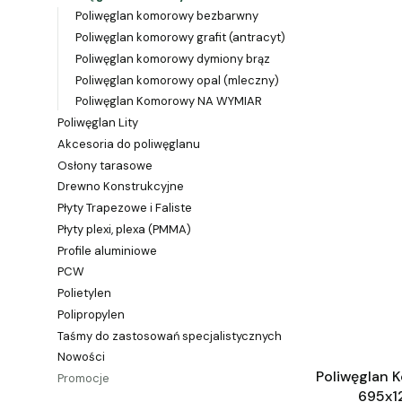
Poliwęglan komorowy bezbarwny
Poliwęglan komorowy grafit (antracyt)
Poliwęglan komorowy dymiony brąz
Poliwęglan komorowy opal (mleczny)
Poliwęglan Komorowy NA WYMIAR
Poliwęglan Lity
Akcesoria do poliwęglanu
Osłony tarasowe
Drewno Konstrukcyjne
Płyty Trapezowe i Faliste
Płyty plexi, plexa (PMMA)
Profile aluminiowe
PCW
Polietylen
Polipropylen
Taśmy do zastosowań specjalistycznych
Nowości
Poliwęglan
Promocje
695x1
Koniec menu