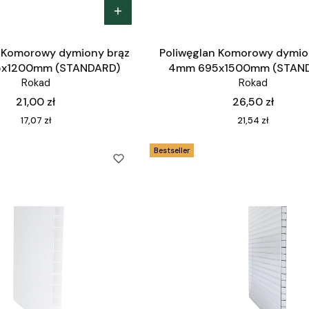
n Komorowy dymiony brąz
Poliwęglan Komorowy dymio
x1200mm (STANDARD)
4mm 695x1500mm (STAN
Rokad
Rokad
Cena
Cena
21,00 zł
26,50 zł
Cena
Cena
17,07 zł
21,54 zł
Bestseller