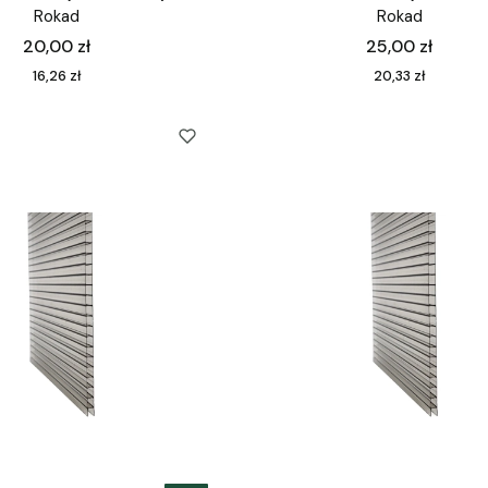
Rokad
Rokad
Cena
Cena
20,00 zł
25,00 zł
Cena
Cena
16,26 zł
20,33 zł