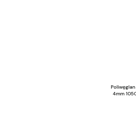
Poliwęgla
4mm 105