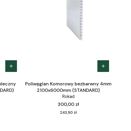
mleczny
Poliwęglan Komorowy bezbarwny 4mm
DARD)
2100x6000mm (STANDARD)
Rokad
Cena
300,00 zł
Cena
243,90 zł