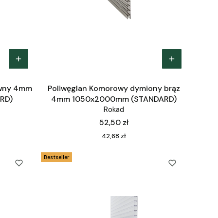
rwny 4mm
Poliwęglan Komorowy dymiony brąz
RD)
4mm 1050x2000mm (STANDARD)
Rokad
Cena
52,50 zł
Cena
42,68 zł
Bestseller