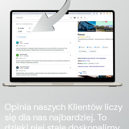
Opinia naszych Klientów liczy
się dla nas najbardziej. To
dzięki niej stale doskonalimy