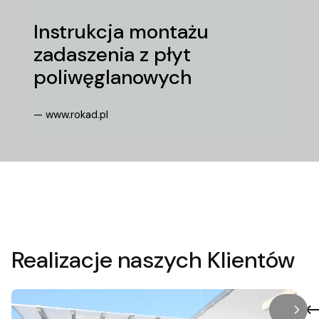
Instrukcja montażu
zadaszenia z płyt
poliwęglanowych
— www.rokad.pl
Realizacje naszych Klientów
/
Slaj
z