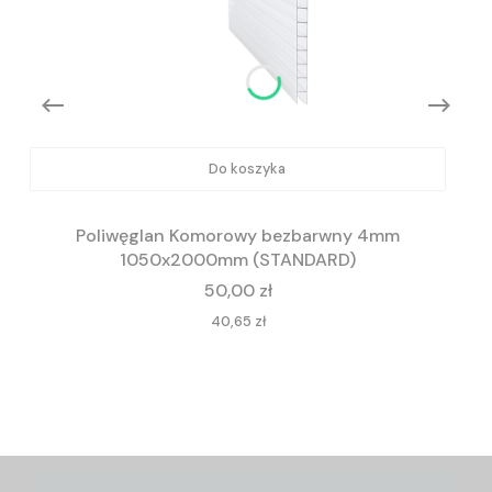
Do koszyka
Poliwęglan Komorowy bezbarwny 4mm
1050x2000mm (STANDARD)
Cena
50,00 zł
Cena
40,65 zł