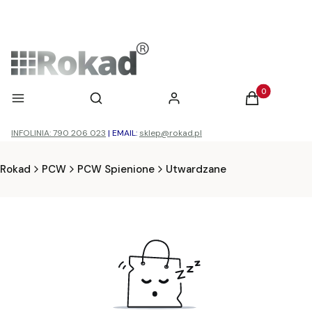
Otwórz wyszukiwarkę
Produkty w ko
Menu
Szukaj
Zaloguj się
Koszyk
INFOLINIA: 790 206 023
|
EMAIL:
sklep@rokad.pl
Rokad
PCW
PCW Spienione
Utwardzane