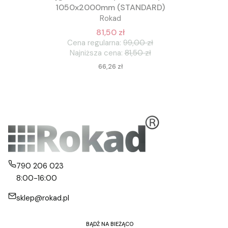
1050x2000mm (STANDARD)
Rokad
81,50 zł
Cena regularna:
99,00 zł
Najniższa cena:
81,50 zł
Cena
66,26 zł
790 206 023
8:00-16:00
sklep@rokad.pl
BĄDŹ NA BIEŻĄCO