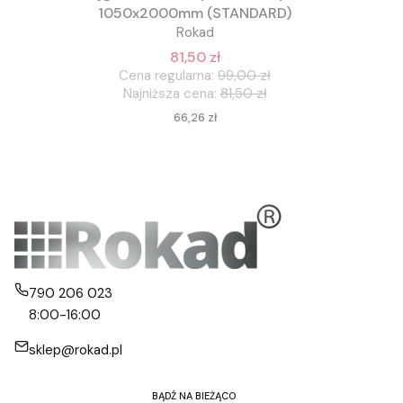
1050x2000mm (STANDARD)
Rokad
81,50 zł
Cena regularna:
99,00 zł
Najniższa cena:
81,50 zł
Cena
66,26 zł
790 206 023
8:00-16:00
sklep@rokad.pl
BĄDŹ NA BIEŻĄCO