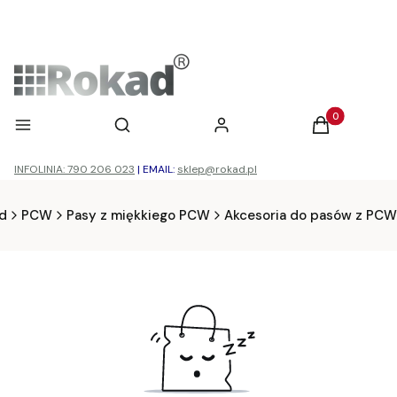
Otwórz wyszukiwarkę
Produkty w ko
Menu
Szukaj
Zaloguj się
Koszyk
INFOLINIA: 790 206 023
|
EMAIL:
sklep@rokad.pl
d
PCW
Pasy z miękkiego PCW
Akcesoria do pasów z PCW