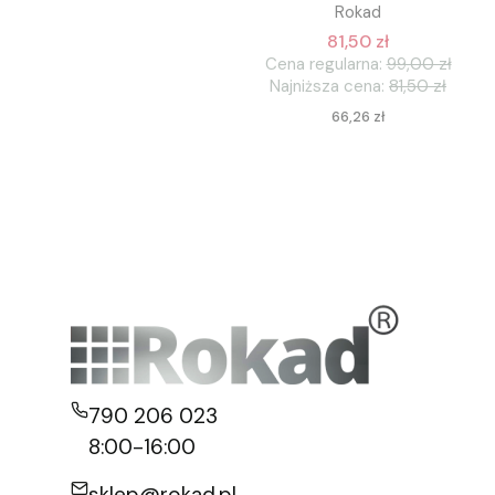
Rokad
81,50 zł
Cena regularna:
99,00 zł
Najniższa cena:
81,50 zł
Cena
66,26 zł
790 206 023
8:00-16:00
sklep@rokad.pl