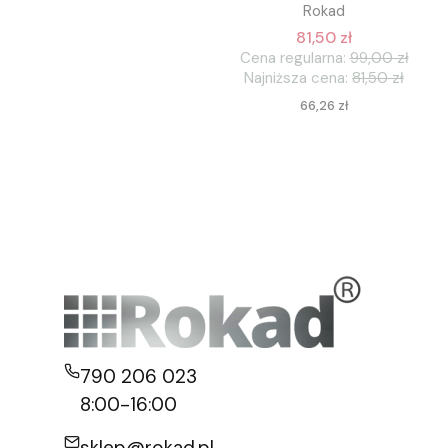
Rokad
81,50 zł
Cena regularna:
99,00 zł
Najniższa cena:
81,50 zł
Cena
66,26 zł
790 206 023
8:00-16:00
sklep@rokad.pl