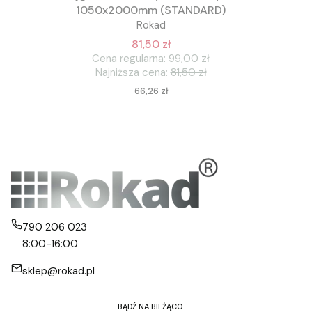
1050x2000mm (STANDARD)
Rokad
81,50 zł
Cena regularna:
99,00 zł
Najniższa cena:
81,50 zł
Cena
66,26 zł
790 206 023
8:00-16:00
sklep@rokad.pl
BĄDŹ NA BIEŻĄCO