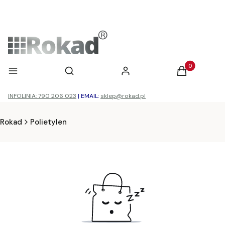
Otwórz wyszukiwarkę
Produkty w ko
Menu
Szukaj
Zaloguj się
Koszyk
INFOLINIA: 790 206 023
|
EMAIL:
sklep@rokad.pl
Rokad
Polietylen