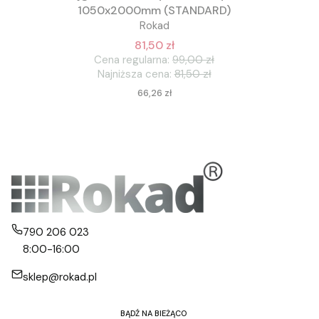
1050x2000mm (STANDARD)
Rokad
81,50 zł
Cena regularna:
99,00 zł
Najniższa cena:
81,50 zł
Cena
66,26 zł
790 206 023
8:00-16:00
sklep@rokad.pl
BĄDŹ NA BIEŻĄCO