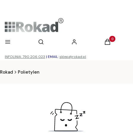
Otwórz wyszukiwarkę
Produkty w ko
Menu
Szukaj
Zaloguj się
Koszyk
INFOLINIA: 790 206 023
|
EMAIL:
sklep@rokad.pl
Rokad
Polietylen