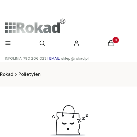
Otwórz wyszukiwarkę
Produkty w ko
Menu
Szukaj
Zaloguj się
Koszyk
INFOLINIA: 790 206 023
|
EMAIL:
sklep@rokad.pl
Rokad
Polietylen