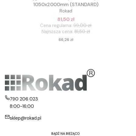
1050x2000mm (STANDARD)
Rokad
81,50 zł
Cena regularna:
99,00 zł
Najniższa cena:
81,50 zł
Cena
66,26 zł
790 206 023
8:00-16:00
sklep@rokad.pl
BĄDŹ NA BIEŻĄCO