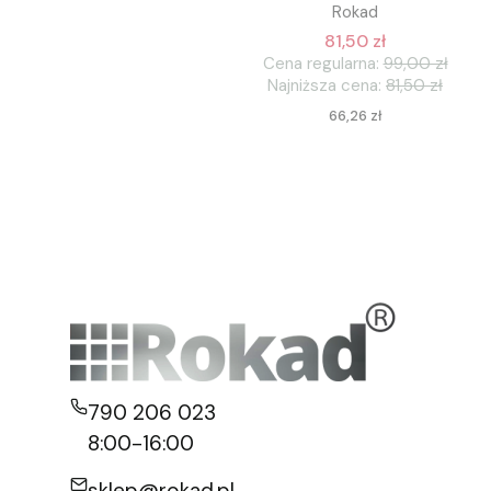
Rokad
81,50 zł
Cena regularna:
99,00 zł
Najniższa cena:
81,50 zł
Cena
66,26 zł
790 206 023
8:00-16:00
sklep@rokad.pl