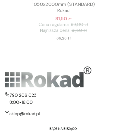
1050x2000mm (STANDARD)
Rokad
81,50 zł
Cena regularna:
99,00 zł
Najniższa cena:
81,50 zł
Cena
66,26 zł
790 206 023
8:00-16:00
sklep@rokad.pl
BĄDŹ NA BIEŻĄCO