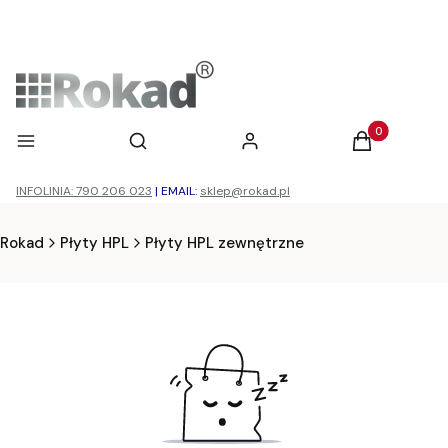
Otwórz wyszukiwarkę
Produkty w ko
Menu
Szukaj
Zaloguj się
Koszyk
INFOLINIA: 790 206 023
|
EMAIL:
sklep@rokad.pl
Rokad
Płyty HPL
Płyty HPL zewnętrzne