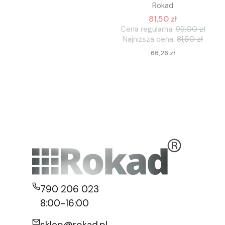
Rokad
81,50 zł
Cena regularna:
99,00 zł
Najniższa cena:
81,50 zł
Cena
66,26 zł
790 206 023
8:00-16:00
sklep@rokad.pl