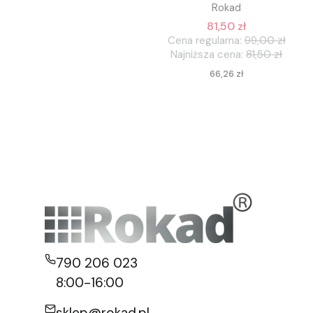
Rokad
81,50 zł
Cena regularna:
99,00 zł
Najniższa cena:
81,50 zł
Cena
66,26 zł
790 206 023
8:00-16:00
sklep@rokad.pl