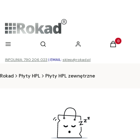
Otwórz wyszukiwarkę
Produkty w ko
Menu
Szukaj
Zaloguj się
Koszyk
INFOLINIA: 790 206 023
|
EMAIL:
sklep@rokad.pl
Rokad
Płyty HPL
Płyty HPL zewnętrzne