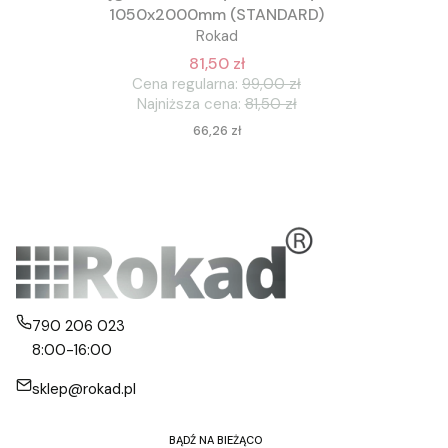
1050x2000mm (STANDARD)
Rokad
81,50 zł
Cena regularna:
99,00 zł
Najniższa cena:
81,50 zł
Cena
66,26 zł
790 206 023
8:00-16:00
sklep@rokad.pl
BĄDŹ NA BIEŻĄCO