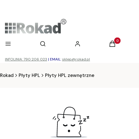
Otwórz wyszukiwarkę
Produkty w ko
Menu
Szukaj
Zaloguj się
Koszyk
INFOLINIA: 790 206 023
|
EMAIL:
sklep@rokad.pl
Rokad
Płyty HPL
Płyty HPL zewnętrzne