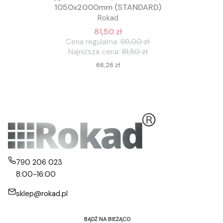
1050x2000mm (STANDARD)
Rokad
81,50 zł
Cena regularna:
99,00 zł
Najniższa cena:
81,50 zł
Cena
66,26 zł
790 206 023
8:00-16:00
sklep@rokad.pl
BĄDŹ NA BIEŻĄCO