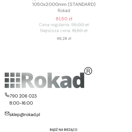
1050x2000mm (STANDARD)
Rokad
81,50 zł
Cena regularna:
99,00 zł
Najniższa cena:
81,50 zł
Cena
66,26 zł
790 206 023
8:00-16:00
sklep@rokad.pl
BĄDŹ NA BIEŻĄCO