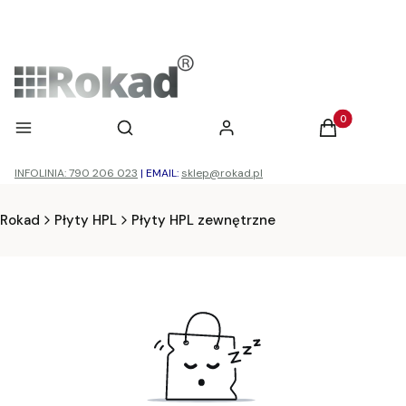
Otwórz wyszukiwarkę
Produkty w ko
Menu
Szukaj
Zaloguj się
Koszyk
INFOLINIA: 790 206 023
|
EMAIL:
sklep@rokad.pl
Rokad
Płyty HPL
Płyty HPL zewnętrzne