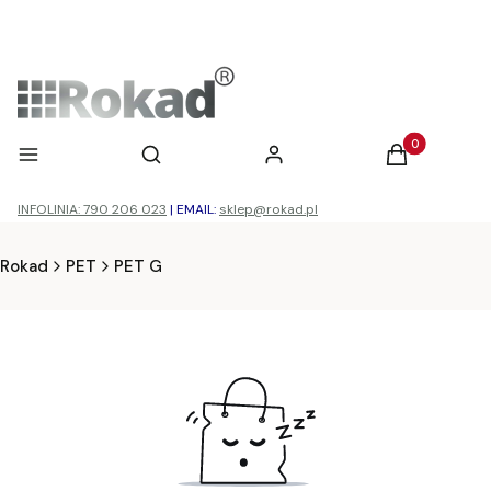
Otwórz wyszukiwarkę
Produkty w ko
Menu
Szukaj
Zaloguj się
Koszyk
INFOLINIA: 790 206 023
|
EMAIL:
sklep@rokad.pl
Rokad
PET
PET G