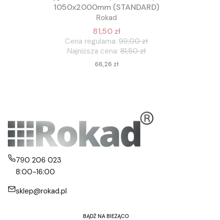
1050x2000mm (STANDARD)
Rokad
81,50 zł
Cena regularna:
99,00 zł
Najniższa cena:
81,50 zł
Cena
66,26 zł
790 206 023
8:00-16:00
sklep@rokad.pl
BĄDŹ NA BIEŻĄCO