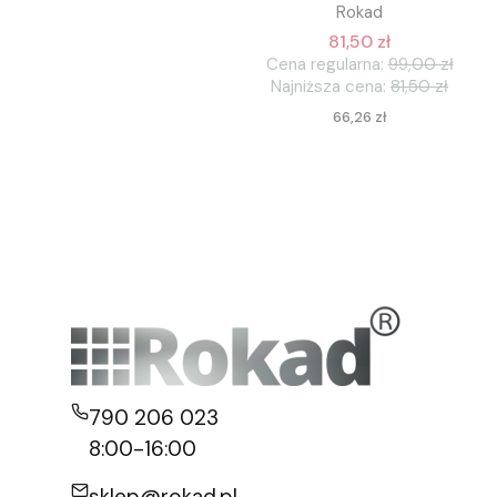
Rokad
81,50 zł
Cena regularna:
99,00 zł
Najniższa cena:
81,50 zł
Cena
66,26 zł
790 206 023
8:00-16:00
sklep@rokad.pl