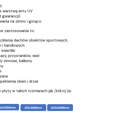
ść
e warstwą anty UV
t gwarancji)
ania na zimno i gorąco
ne zastosowania to:
eszklenia dachów obiektów sportowych,
 i handlowych
świetliki
aży, przystanków, wiat
y zimowe, balkony
ny
e
szane
ełnienia okien i drzwi
 płyty w takich rozmiarach jak
(kliknij by