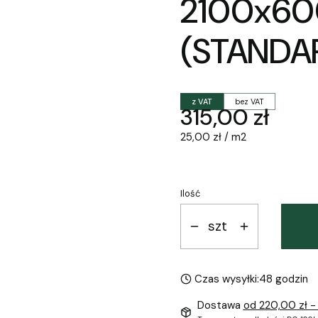
2100x6
(STANDA
z VAT
bez VAT
Cena
315,00 zł
25,00 zł / m2
Ilość
szt
Czas wysyłki:
48 godzin
Dostawa
od 220,00 zł
-