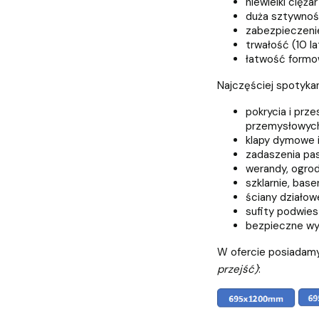
niewielki ciężar
duża sztywno
zabezpieczeni
trwałość (10 la
łatwość formow
Najczęściej spotyka
pokrycia i prz
przemysłowych
klapy dymowe i 
zadaszenia pas
werandy, ogrod
szklarnie, base
ściany działow
sufity podwie
bezpieczne wyp
W ofercie posiadamy
przejść)
: