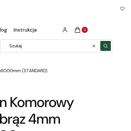
Produkty w koszyku: 0. Zob
log
Instrukcja
Zaloguj się
Koszyk
Wyczyść
Szukaj
00x6000mm (STANDARD)
an Komorowy
 brąz 4mm