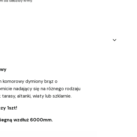
m od siedziby firmy.
owy
n komorowy dymiony brąz o
micie nadający się na różnego rodzaju
tarasy, altanki, wiaty lub szklarnie.
zy 1szt!
biegną wzdłuż 6000mm.