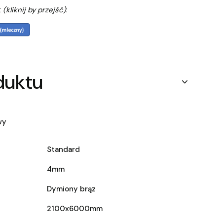
t
(kliknij by przejść)
:
duktu
wy
Standard
4mm
Dymiony brąz
2100x6000mm