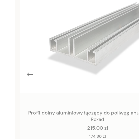
Profil dolny aluminiowy łączący do poliwęgla
Rokad
Cena
215,00 zł
Cena
174,80 zł