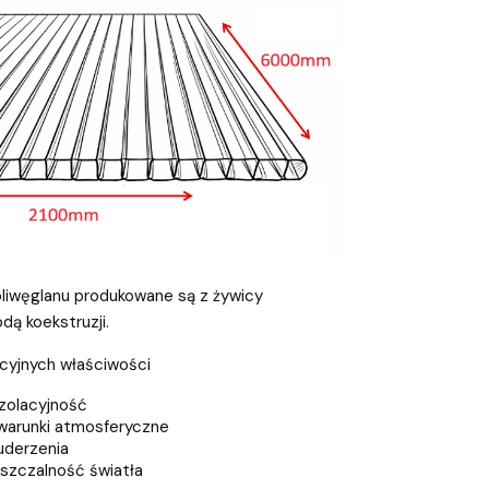
liwęglanu produkowane są z żywicy
ą koekstruzji.
kcyjnych właściwości
zolacyjność
warunki atmosferyczne
uderzenia
szczalność światła