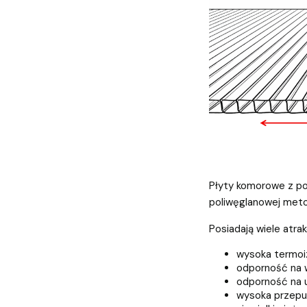
Płyty komorowe z po
poliwęglanowej metod
Posiadają wiele atra
wysoka termoi
odporność na 
odporność na 
wysoka przepu