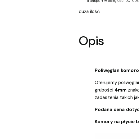
Transport w odległości DO 100k
duża ilość
Opis
Poliwęglan komor
Oferujemy poliwęgla
grubości
4mm
znako
zadaszenia takich jak 
Podana cena dotyc
Komory na płycie 