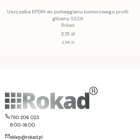
Uszczelka EPDM do poliwęglanu komorowego profil
główny S229
Rokad
Cena
3,15 zł
Cena
2,56 zł
790 206 023
8:00-16:00
sklep@rokad.pl