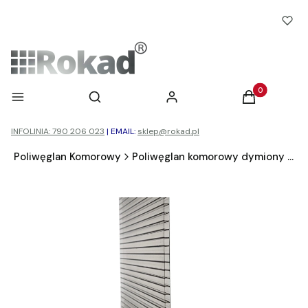
Otwórz wyszukiwarkę
Produkty w ko
Menu
Szukaj
Zaloguj się
Koszyk
INFOLINIA: 790 206 023
|
EMAIL:
sklep@rokad.pl
d
Poliwęglan Komorowy
Poliwęglan komorowy dymiony brąz