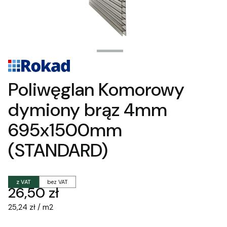
Poliwęglan Komorowy
dymiony brąz 4mm
695x1500mm
(STANDARD)
z VAT
bez VAT
Cena
26,50 zł
25,24 zł / m2