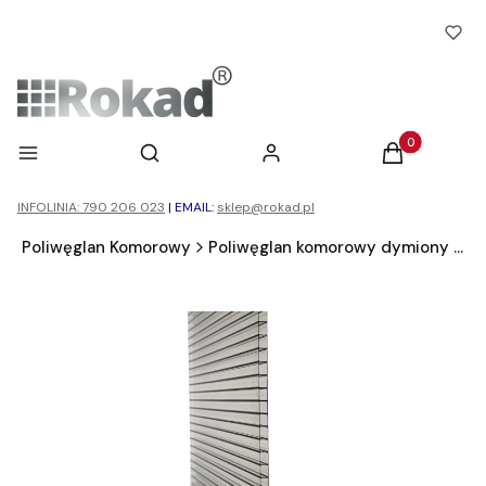
Otwórz wyszukiwarkę
Produkty w ko
Menu
Szukaj
Zaloguj się
Koszyk
INFOLINIA: 790 206 023
|
EMAIL:
sklep@rokad.pl
d
Poliwęglan Komorowy
Poliwęglan komorowy dymiony brąz