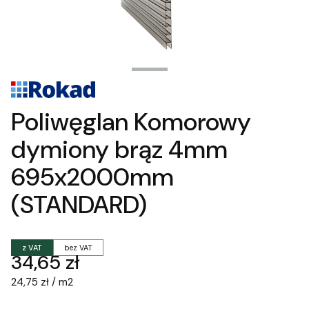
Poliwęglan Komorowy
dymiony brąz 4mm
695x2000mm
(STANDARD)
z VAT
bez VAT
Cena
34,65 zł
24,75 zł / m2