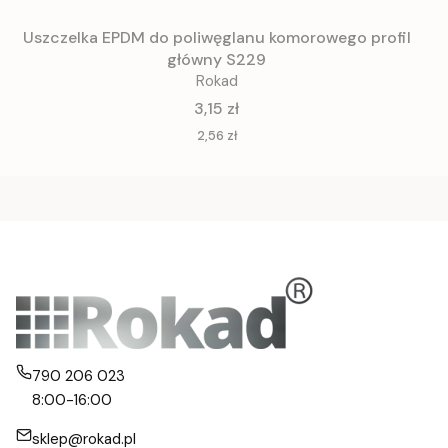
Uszczelka EPDM do poliwęglanu komorowego profil
główny S229
Rokad
Cena
3,15 zł
Cena
2,56 zł
790 206 023
8:00-16:00
sklep@rokad.pl