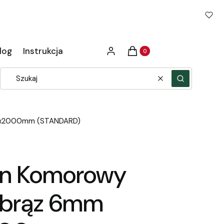
Produkty w koszyku: 0. Zob
log
Instrukcja
Zaloguj się
Koszyk
Wyczyść
Szukaj
50x2000mm (STANDARD)
an Komorowy
 brąz 6mm