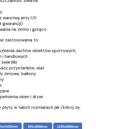
szczalność światła
ść
e warstwą anty UV
t gwarancji)
ania na zimno i gorąco
ne zastosowania to:
eszklenia dachów obiektów sportowych,
 i handlowych
świetliki
aży, przystanków, wiat
y zimowe, balkony
ny
e
szane
ełnienia okien i drzwi
 płyty w takich rozmiarach jak
(kliknij by