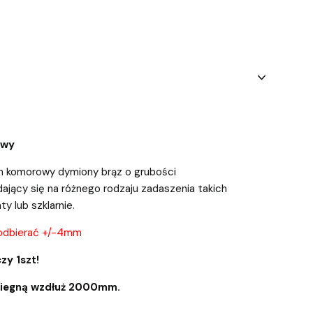
owy
n komorowy dymiony brąz o grubości
ający się na różnego rodzaju zadaszenia takich
aty lub szklarnie.
odbierać +/-4mm
zy 1szt!
biegną wzdłuż 2000mm.