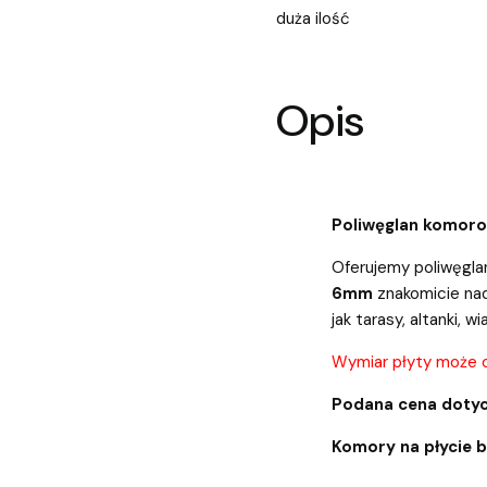
duża ilość
Opis
Poliwęglan komor
Oferujemy poliwęgla
6mm
znakomicie nad
jak tarasy, altanki, wi
Wymiar płyty może 
Podana cena dotyc
Komory na płycie 