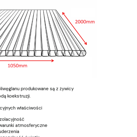
liwęglanu produkowane są z żywicy
ą koekstruzji.
kcyjnych właściwości
zolacyjność
warunki atmosferyczne
uderzenia