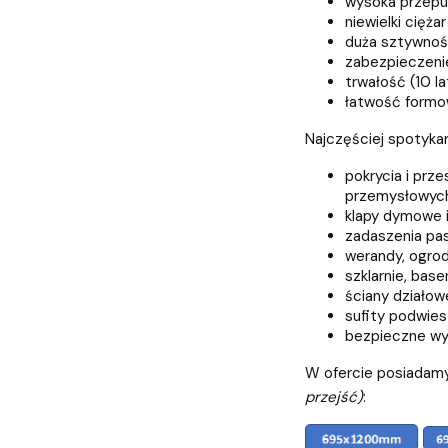
wysoka przepu
niewielki ciężar
duża sztywno
zabezpieczeni
trwałość (10 la
łatwość formow
Najczęściej spotyka
pokrycia i prz
przemysłowych
klapy dymowe i 
zadaszenia pas
werandy, ogrod
szklarnie, base
ściany działow
sufity podwie
bezpieczne wyp
W ofercie posiadamy
przejść)
: