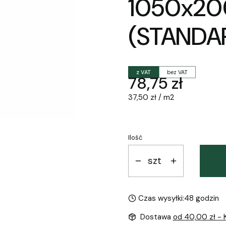
1050x2
(STANDA
z VAT
bez VAT
Cena
78,75 zł
37,50 zł / m2
Ilość
szt
Czas wysyłki:
48 godzin
Dostawa
od 40,00 zł
- 