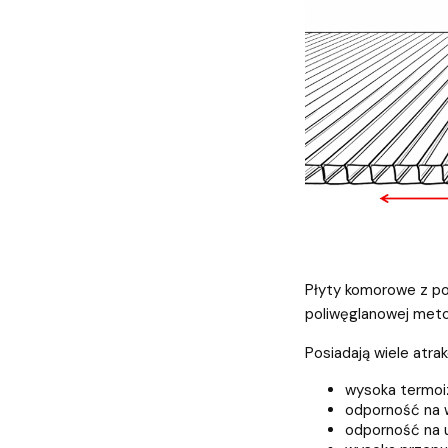
Płyty komorowe z po
poliwęglanowej metod
Posiadają wiele atra
wysoka termoi
odporność na 
odporność na 