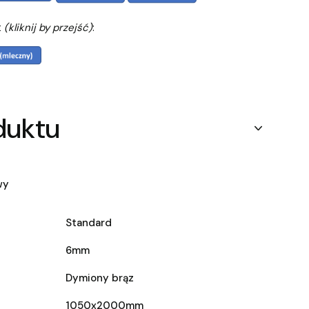
t
(kliknij by przejść)
:
duktu
wy
Standard
6mm
Dymiony brąz
1050x2000mm