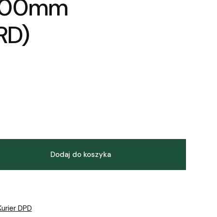
000mm
RD)
Dodaj do koszyka
Kurier DPD