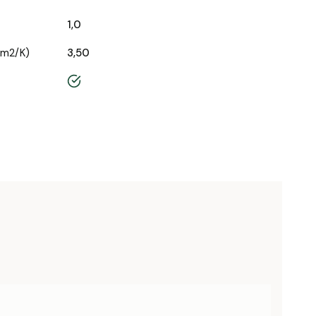
1,0
/m2/K)
3,50
tak