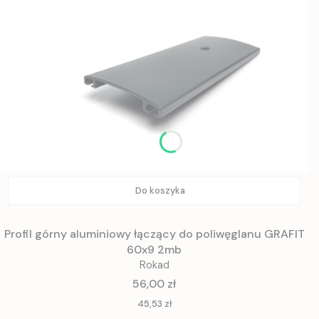
Do koszyka
Profil górny aluminiowy łączący do poliwęglanu GRAFIT
60x9 2mb
Rokad
Cena
56,00 zł
Cena
45,53 zł