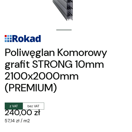
Poliwęglan Komorowy
grafit STRONG 10mm
2100x2000mm
(PREMIUM)
z VAT
bez VAT
Cena
240,00 zł
57,14 zł / m2