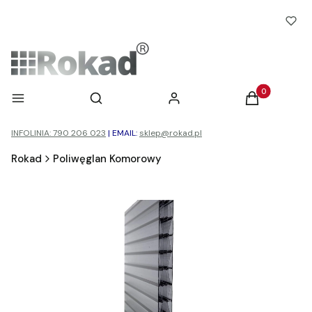
Otwórz wyszukiwarkę
Produkty w ko
Menu
Szukaj
Zaloguj się
Koszyk
INFOLINIA: 790 206 023
|
EMAIL:
sklep@rokad.pl
Rokad
Poliwęglan Komorowy