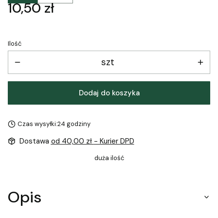
Cena
10,50 zł
Ilość
szt
Dodaj do koszyka
Czas wysyłki:
24 godziny
Dostawa
od 40,00 zł
- Kurier DPD
duża ilość
Opis