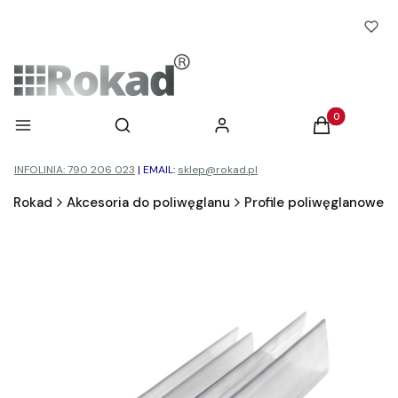
Otwórz wyszukiwarkę
Produkty w ko
Menu
Szukaj
Zaloguj się
Koszyk
INFOLINIA: 790 206 023
|
EMAIL:
sklep@rokad.pl
Rokad
Akcesoria do poliwęglanu
Profile poliwęglanowe