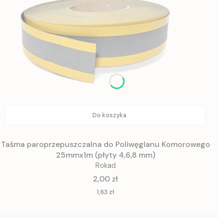
Do koszyka
Taśma paroprzepuszczalna do Poliwęglanu Komorowego
25mmx1m (płyty 4,6,8 mm)
Rokad
Cena
2,00 zł
Cena
1,63 zł