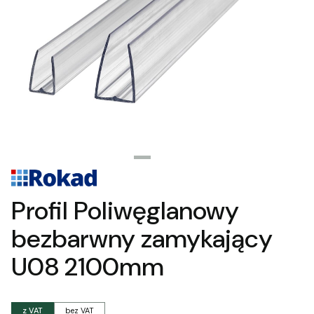
Profil Poliwęglanowy
bezbarwny zamykający
U08 2100mm
z VAT
bez VAT