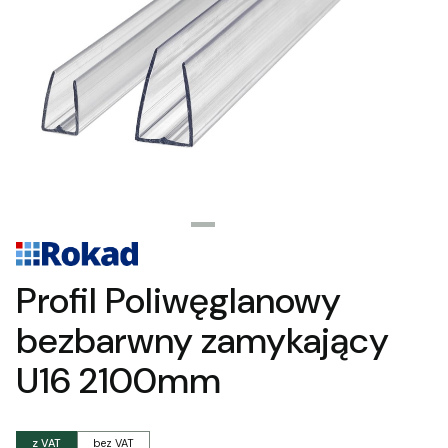
Profil Poliwęglanowy
bezbarwny zamykający
U16 2100mm
z VAT
bez VAT