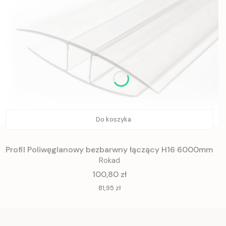
Do koszyka
Profil Poliwęglanowy bezbarwny łączący H16 6000mm
Rokad
Cena
100,80 zł
Cena
81,95 zł