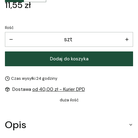
Cena
11,55 zł
Ilość
szt
Dodaj do koszyka
Czas wysyłki:
24 godziny
Dostawa
od 40,00 zł
- Kurier DPD
duża ilość
Opis