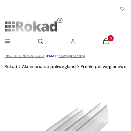
Otwórz wyszukiwarkę
Produkty w ko
Menu
Szukaj
Zaloguj się
Koszyk
INFOLINIA: 790 206 023
|
EMAIL:
sklep@rokad.pl
Rokad
Akcesoria do poliwęglanu
Profile poliwęglanowe