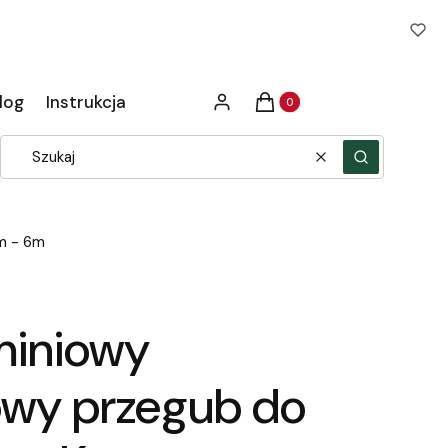
Produkty w koszyku: 0. Zob
log
Instrukcja
Zaloguj się
Koszyk
Wyczyść
Szukaj
m - 6m
uminiowy
wy przegub do