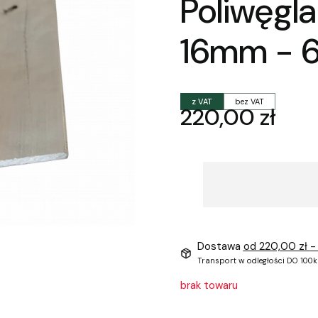
Poliwęgl
16mm - 
z VAT
bez VAT
Cena
220,00 zł
Dostawa
od 220,00 zł
-
Transport w odległości DO 100k
brak towaru