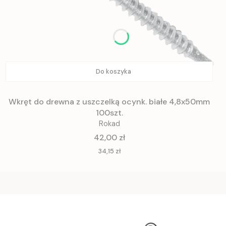
Do koszyka
Wkręt do drewna z uszczelką ocynk. białe 4,8x50mm
100szt.
Rokad
Cena
42,00 zł
Cena
34,15 zł