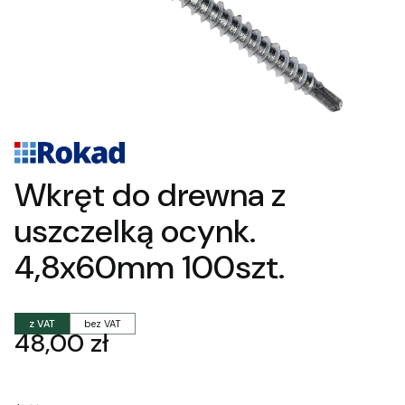
Wkręt do drewna z
uszczelką ocynk.
4,8x60mm 100szt.
z VAT
bez VAT
Cena
48,00 zł