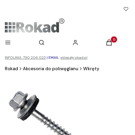
Otwórz wyszukiwarkę
Produkty w ko
Menu
Szukaj
Zaloguj się
Koszyk
INFOLINIA: 790 206 023
|
EMAIL:
sklep@rokad.pl
Rokad
Akcesoria do poliwęglanu
Wkręty