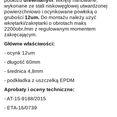
podłożu
drewnianym
. Wkręty hartowane,
wykonane ze stali niskowęglowej utwardzonej
powierzchniowo i ocynkowane powłoką o
grubości
12um.
Do montażu należy użyć
wkrętarki/zakrętarki o obrotach maks
2200obr./min z regulowanym momentem
zakręcającym.
Główne właściwości:
- ocynk 12um
- długość 60mm
- średnica 4,8mm
- podkładka z uszczelką EPDM
Aprobaty i oceny techniczne:
- AT-15-9188/2015
- ETA-16/0739