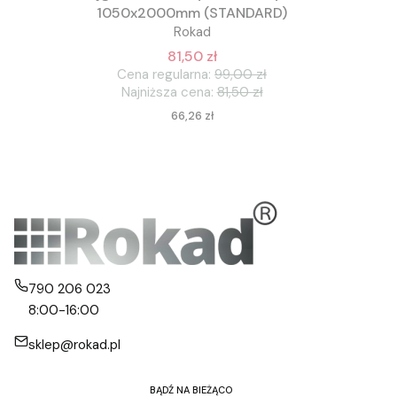
1050x2000mm (STANDARD)
Rokad
81,50 zł
Cena regularna:
99,00 zł
Najniższa cena:
81,50 zł
Cena
66,26 zł
790 206 023
8:00-16:00
sklep@rokad.pl
BĄDŹ NA BIEŻĄCO