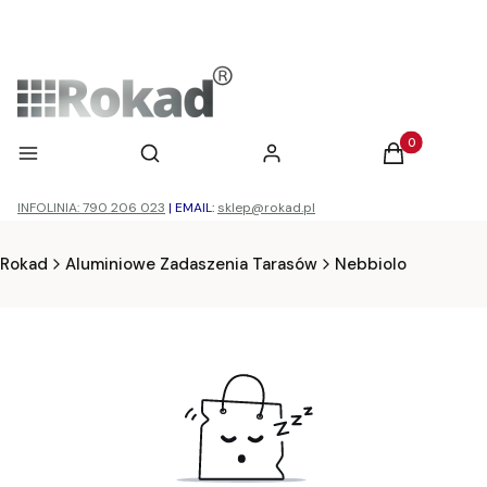
Otwórz wyszukiwarkę
Produkty w ko
Menu
Szukaj
Zaloguj się
Koszyk
INFOLINIA: 790 206 023
|
EMAIL:
sklep@rokad.pl
Rokad
Aluminiowe Zadaszenia Tarasów
Nebbiolo