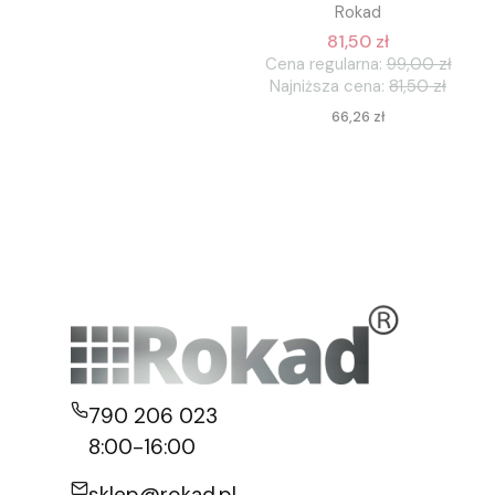
Rokad
81,50 zł
Cena regularna:
99,00 zł
Najniższa cena:
81,50 zł
Cena
66,26 zł
790 206 023
8:00-16:00
sklep@rokad.pl