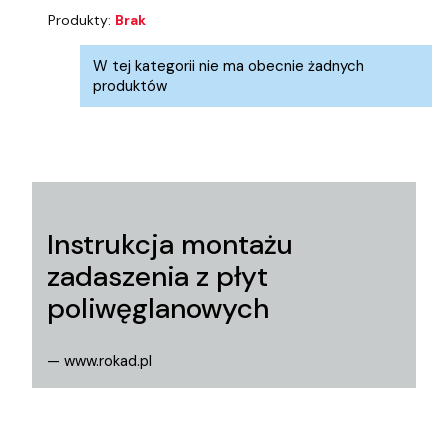
Produkty:
Brak
Lista produktów
W tej kategorii nie ma obecnie żadnych
produktów
Instrukcja montażu
zadaszenia z płyt
poliwęglanowych
— www.rokad.pl