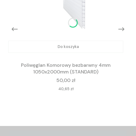
Do koszyka
Poliwęglan Komorowy bezbarwny 4mm
1050x2000mm (STANDARD)
Cena
50,00 zł
Cena
40,65 zł