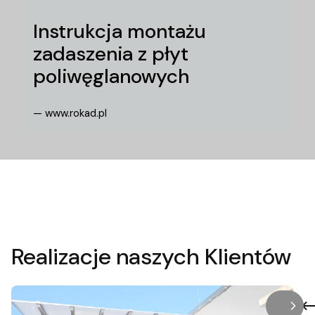
Instrukcja montażu
zadaszenia z płyt
poliwęglanowych
— www.rokad.pl
Realizacje naszych Klientów
/
Slaj
z