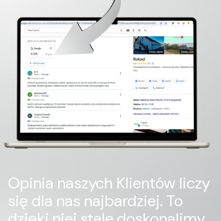
Opinia naszych Klientów liczy
się dla nas najbardziej. To
dzięki niej stale doskonalimy