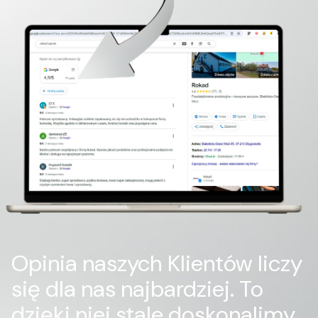
Opinia naszych Klientów liczy
się dla nas najbardziej. To
dzięki niej stale doskonalimy