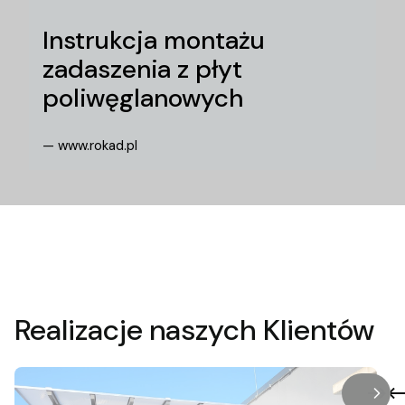
Instrukcja montażu
zadaszenia z płyt
poliwęglanowych
— www.rokad.pl
Realizacje naszych Klientów
/
Slaj
z