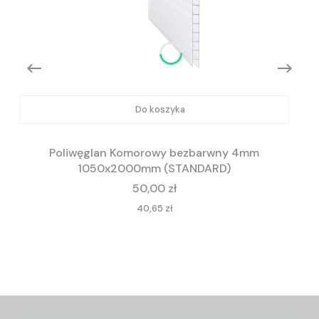
Do koszyka
Poliwęglan Komorowy bezbarwny 4mm
1050x2000mm (STANDARD)
Cena
50,00 zł
Cena
40,65 zł