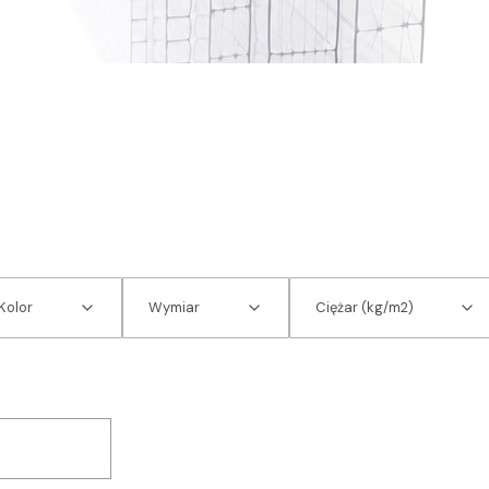
Kolor
Wymiar
Ciężar (kg/m2)
 produktów