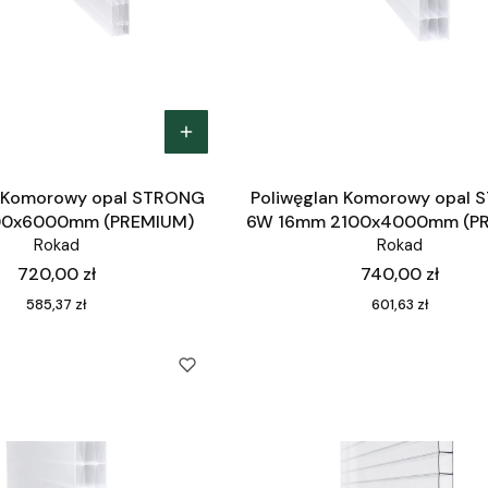
n Komorowy opal STRONG
Poliwęglan Komorowy opal
00x6000mm (PREMIUM)
6W 16mm 2100x4000mm (P
Rokad
Rokad
Cena
Cena
720,00 zł
740,00 zł
Cena
Cena
585,37 zł
601,63 zł