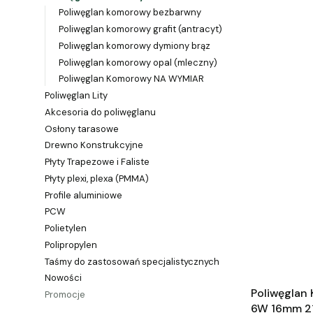
Poliwęglan komorowy bezbarwny
Poliwęglan komorowy grafit (antracyt)
Poliwęglan komorowy dymiony brąz
Poliwęglan komorowy opal (mleczny)
Poliwęglan Komorowy NA WYMIAR
Poliwęglan Lity
Akcesoria do poliwęglanu
Osłony tarasowe
Drewno Konstrukcyjne
Płyty Trapezowe i Faliste
Płyty plexi, plexa (PMMA)
Profile aluminiowe
PCW
Polietylen
Polipropylen
Taśmy do zastosowań specjalistycznych
Nowości
Poliwęglan
Promocje
6W 16mm 2
Koniec menu