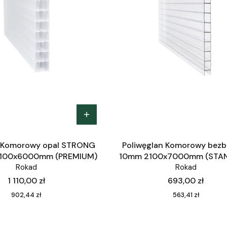
n Komorowy opal STRONG
Poliwęglan Komorowy bez
100x6000mm (PREMIUM)
10mm 2100x7000mm (STA
Rokad
Rokad
Cena
Cena
1 110,00 zł
693,00 zł
Cena
Cena
902,44 zł
563,41 zł