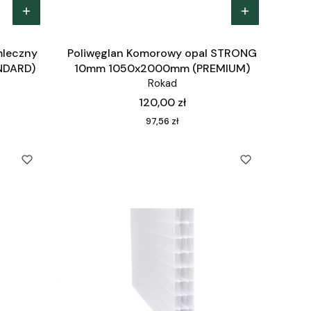
mleczny
Poliwęglan Komorowy opal STRONG
NDARD)
10mm 1050x2000mm (PREMIUM)
Rokad
Cena
120,00 zł
Cena
97,56 zł