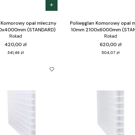
n Komorowy opal mleczny
Poliwęglan Komorowy opal 
0x4000mm (STANDARD)
10mm 2100x6000mm (STA
Rokad
Rokad
Cena
Cena
420,00 zł
620,00 zł
Cena
Cena
341,46 zł
504,07 zł