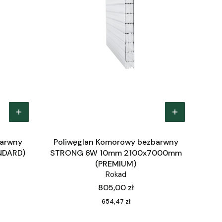
barwny
Poliwęglan Komorowy bezbarwny
NDARD)
STRONG 6W 10mm 2100x7000mm
(PREMIUM)
Rokad
Cena
805,00 zł
Cena
654,47 zł