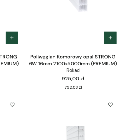
 STRONG
Poliwęglan Komorowy opal STRONG
REMIUM)
6W 16mm 2100x5000mm (PREMIUM)
Rokad
Cena
925,00 zł
Cena
752,03 zł