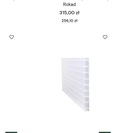
Rokad
Cena
315,00 zł
Cena
256,10 zł