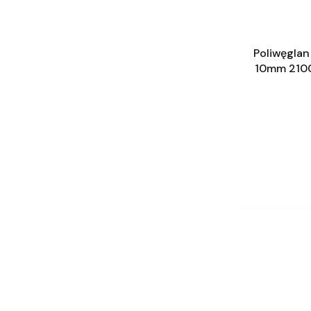
Poliwęgla
10mm 210