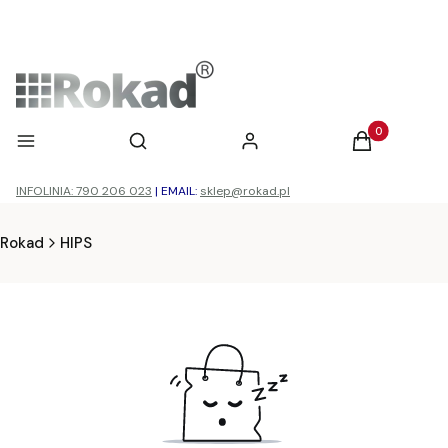
Otwórz wyszukiwarkę
Produkty w ko
Menu
Szukaj
Zaloguj się
Koszyk
INFOLINIA: 790 206 023
|
EMAIL:
sklep@rokad.pl
Rokad
HIPS