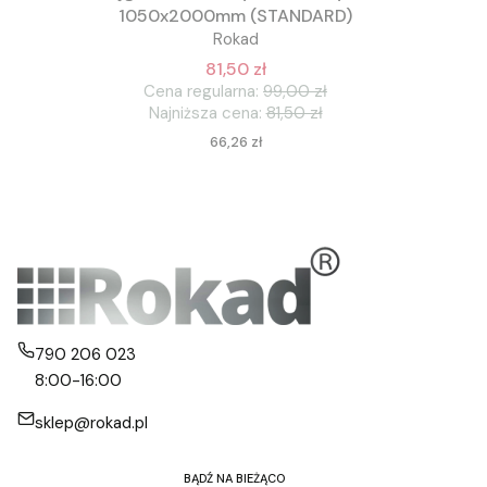
1050x2000mm (STANDARD)
Rokad
81,50 zł
Cena regularna:
99,00 zł
Najniższa cena:
81,50 zł
Cena
66,26 zł
790 206 023
8:00-16:00
sklep@rokad.pl
BĄDŹ NA BIEŻĄCO