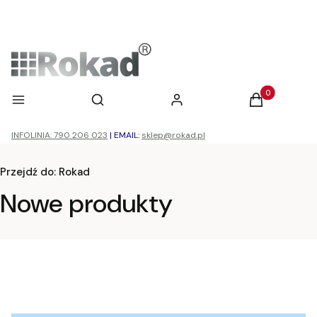
Otwórz wyszukiwarkę
Produkty w ko
Menu
Szukaj
Zaloguj się
Koszyk
INFOLINIA: 790 206 023
|
EMAIL:
sklep@rokad.pl
Przejdź do:
Rokad
Nowe produkty