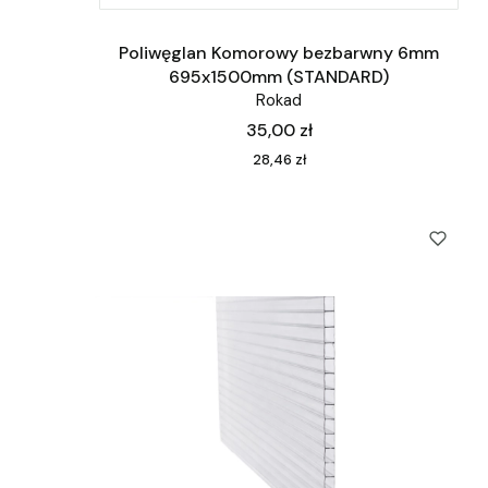
Poliwęglan Komorowy bezbarwny 6mm
695x1500mm (STANDARD)
Rokad
Cena
35,00 zł
Cena
28,46 zł