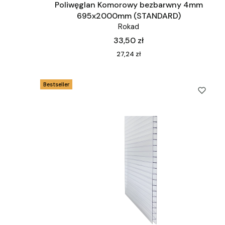
Poliwęglan Komorowy bezbarwny 4mm
695x2000mm (STANDARD)
Rokad
Cena
33,50 zł
Cena
27,24 zł
Bestseller