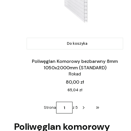
Do koszyka
Poliwęglan Komorowy bezbarwny 8mm
1050x2000mm (STANDARD)
Rokad
Cena
80,00 zł
Cena
65,04 zł
Strona
z 5
Przejdź do ostatni
Poliwęglan komorowy