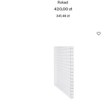
Rokad
Cena
420,00 zł
Cena
341,46 zł