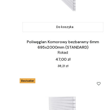
Do koszyka
Poliwęglan Komorowy bezbarwny 6mm
695x2000mm (STANDARD)
Rokad
Cena
47,00 zł
Cena
38,21 zł
Bestseller