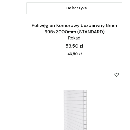
Do koszyka
Poliwęglan Komorowy bezbarwny 8mm
695x2000mm (STANDARD)
Rokad
Cena
53,50 zł
Cena
43,50 zł