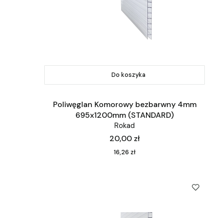
Do koszyka
Poliwęglan Komorowy bezbarwny 4mm
695x1200mm (STANDARD)
Rokad
Cena
20,00 zł
Cena
16,26 zł