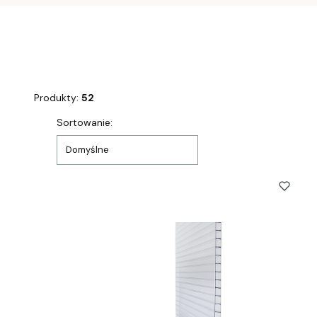
Produkty:
52
Lista produktów
Sortowanie:
Domyślne