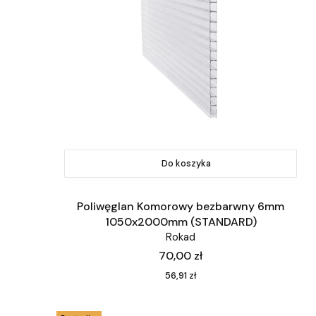
Do koszyka
Poliwęglan Komorowy bezbarwny 6mm
1050x2000mm (STANDARD)
Rokad
Cena
70,00 zł
Cena
56,91 zł