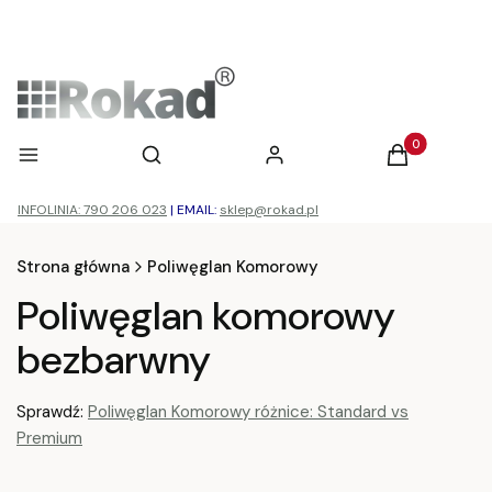
Otwórz wyszukiwarkę
Produkty w ko
Menu
Szukaj
Zaloguj się
Koszyk
INFOLINIA: 790 206 023
|
EMAIL:
sklep@rokad.pl
Strona główna
Poliwęglan Komorowy
Poliwęglan komorowy
bezbarwny
Sprawdź:
Poliwęglan Komorowy różnice: Standard vs
Premium