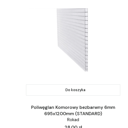
Do koszyka
Poliwęglan Komorowy bezbarwny 6mm
695x1200mm (STANDARD)
Rokad
Cena
28,00 zł