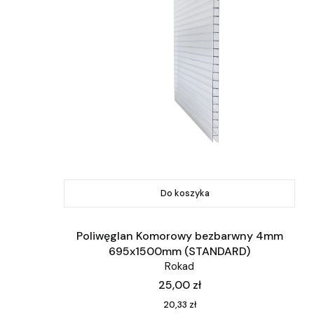
Do koszyka
Poliwęglan Komorowy bezbarwny 4mm
695x1500mm (STANDARD)
Rokad
Cena
25,00 zł
Cena
20,33 zł