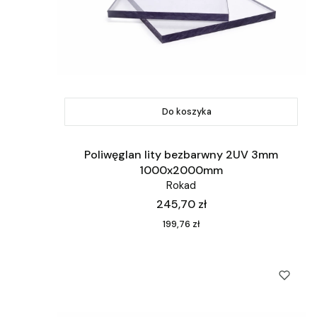
Do koszyka
Poliwęglan lity bezbarwny 2UV 3mm
1000x2000mm
Rokad
Cena
245,70 zł
Cena
199,76 zł