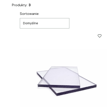
Produkty:
3
Lista produktów
Sortowanie:
Domyślne