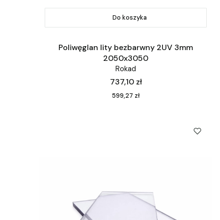
Do koszyka
Poliwęglan lity bezbarwny 2UV 3mm
2050x3050
Rokad
Cena
737,10 zł
Cena
599,27 zł