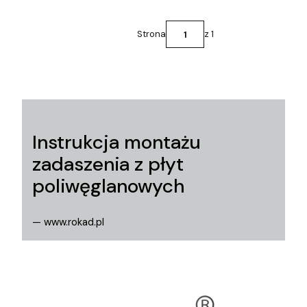
Strona
z 1
Instrukcja montażu
zadaszenia z płyt
poliwęglanowych
— www.rokad.pl