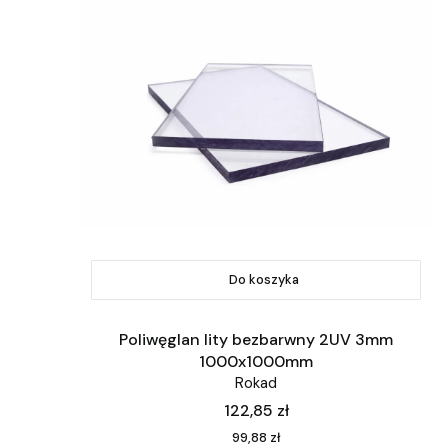
Do koszyka
Poliwęglan lity bezbarwny 2UV 3mm
1000x1000mm
Rokad
Cena
122,85 zł
Cena
99,88 zł