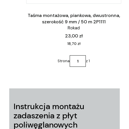
Taśma montażowa, piankowa, dwustronna,
szerokość 9 mm / 50 m 2P1111
Rokad
Cena
23,00 zł
Cena
18,70 zł
Strona
z 1
Instrukcja montażu
zadaszenia z płyt
poliwęglanowych