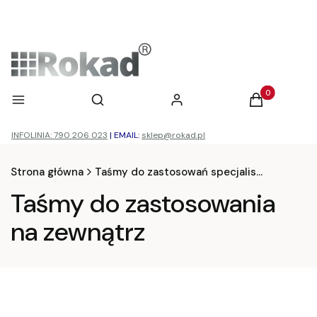
Otwórz wyszukiwarkę
Produkty w ko
Menu
Szukaj
Zaloguj się
Koszyk
INFOLINIA: 790 206 023
|
EMAIL:
sklep@rokad.pl
Strona główna
Taśmy do zastosowań specjalistycznych
Taśmy do zastosowania
na zewnątrz