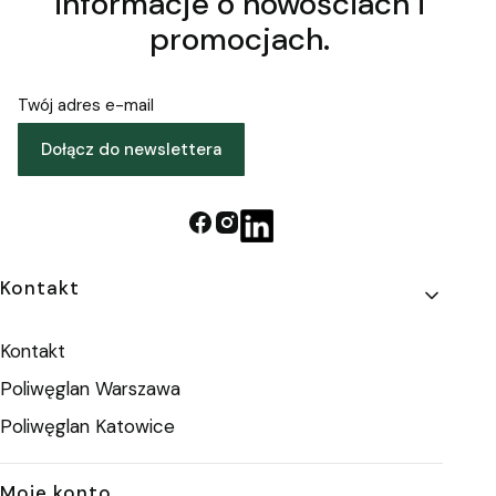
informacje o nowościach i
promocjach.
Twój adres e-mail
Dołącz do newslettera
Linki w stopce
Kontakt
Kontakt
Poliwęglan Warszawa
Poliwęglan Katowice
Moje konto