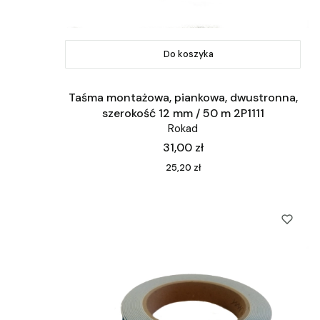
Do koszyka
Taśma montażowa, piankowa, dwustronna,
szerokość 12 mm / 50 m 2P1111
Rokad
Cena
31,00 zł
Cena
25,20 zł