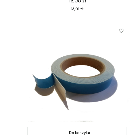
Cena
16,00 zł
Cena
13,01 zł
Do koszyka