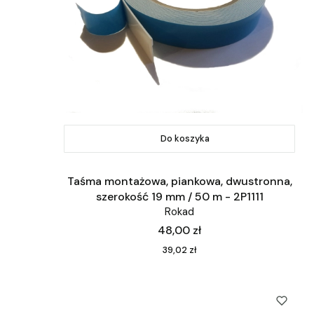
Do koszyka
Taśma montażowa, piankowa, dwustronna,
szerokość 19 mm / 50 m - 2P1111
Rokad
Cena
48,00 zł
Cena
39,02 zł