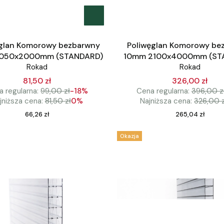
glan Komorowy bezbarwny
Poliwęglan Komorowy be
1050x2000mm (STANDARD)
10mm 2100x4000mm (ST
Rokad
Rokad
81,50 zł
326,00 zł
 regularna:
99,00 zł
-18%
Cena regularna:
396,00 z
jniższa cena:
81,50 zł
0%
Najniższa cena:
326,00 
Cena
Cena
66,26 zł
265,04 zł
Okazja