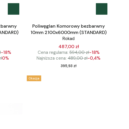
zbarwny
Poliwęglan Komorowy bezbarwny
ANDARD)
10mm 2100x6000mm (STANDARD)
Rokad
487,00 zł
ł
-18%
Cena regularna:
594,00 zł
-18%
zł
0%
Najniższa cena:
489,00 zł
-0,4%
Cena
395,93 zł
Okazja