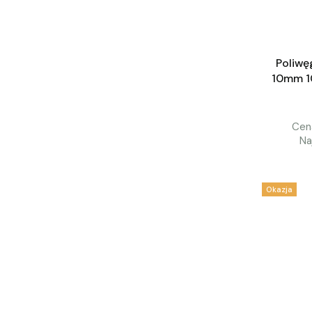
Poliwę
10mm 
Cena
Na
Okazja