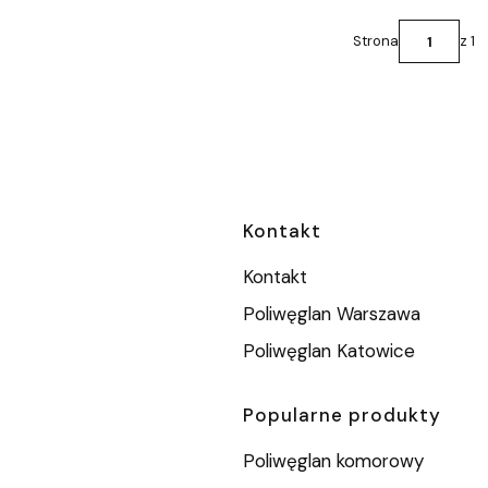
Strona
z 1
Linki w stopc
Kontakt
Kontakt
Poliwęglan Warszawa
Poliwęglan Katowice
Popularne produkty
Poliwęglan komorowy