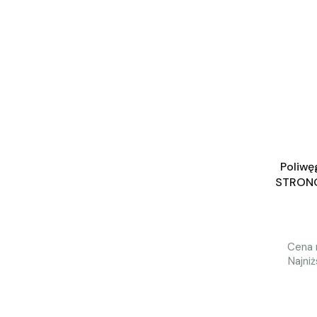
Poliwę
STRON
Cena 
Najni