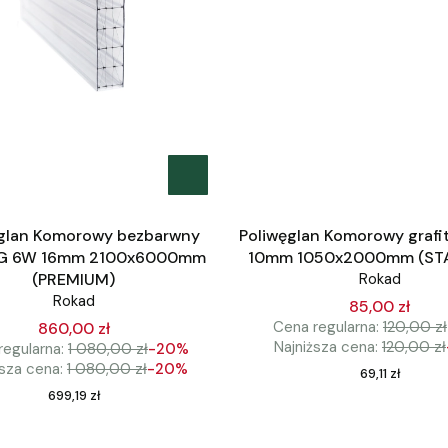
glan Komorowy bezbarwny
Poliwęglan Komorowy graf
G 6W 16mm 2100x6000mm
10mm 1050x2000mm (ST
(PREMIUM)
Rokad
Rokad
85,00 zł
Cena regularna:
120,00 zł
860,00 zł
Najniższa cena:
120,00 zł
regularna:
1 080,00 zł
-20%
ższa cena:
1 080,00 zł
-20%
Cena
69,11 zł
Cena
699,19 zł