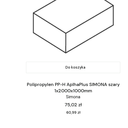
Do koszyka
Polipropylen PP-H AplhaPlus SIMONA szary
1x2000x1000mm
Simona
Cena
75,02 zł
Cena
60,99 zł