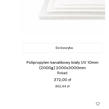
Do koszyka
Polipropylen kanalikowy biały UV 10mm
(2000g) 2000x3000mm
Rokad
Cena
372,00 zł
Cena
302,44 zł