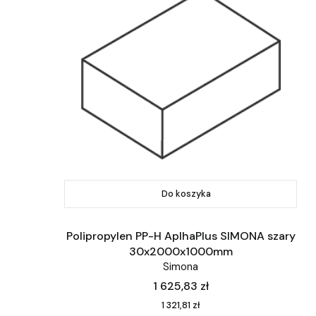
Do koszyka
Polipropylen PP-H AplhaPlus SIMONA szary
30x2000x1000mm
Simona
Cena
1 625,83 zł
Cena
1 321,81 zł