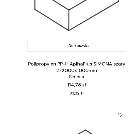
Do koszyka
Polipropylen PP-H AplhaPlus SIMONA szary
2x2000x1000mm
Simona
Cena
114,78 zł
Cena
93,32 zł