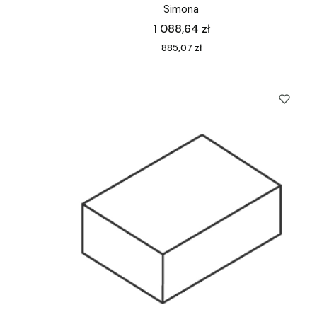
Simona
Cena
1 088,64 zł
Cena
885,07 zł