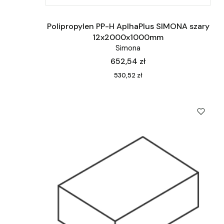
Polipropylen PP-H AplhaPlus SIMONA szary
12x2000x1000mm
Simona
Cena
652,54 zł
Cena
530,52 zł