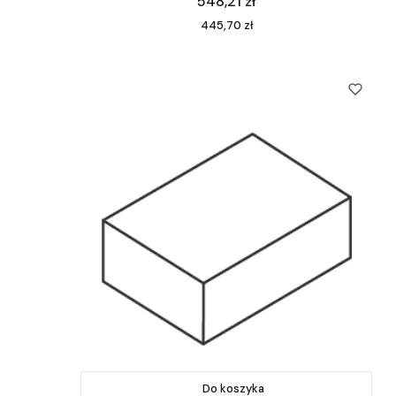
Cena
548,21 zł
Cena
445,70 zł
Do koszyka