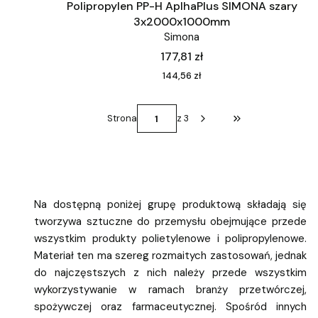
Polipropylen PP-H AplhaPlus SIMONA szary
3x2000x1000mm
Simona
Cena
177,81 zł
Cena
144,56 zł
Strona
z 3
Przejdź do ostatni
Na dostępną poniżej grupę produktową składają się
tworzywa sztuczne do przemysłu obejmujące przede
wszystkim produkty polietylenowe i polipropylenowe.
Materiał ten ma szereg rozmaitych zastosowań, jednak
do najczęstszych z nich należy przede wszystkim
wykorzystywanie w ramach branży przetwórczej,
spożywczej oraz farmaceutycznej. Spośród innych