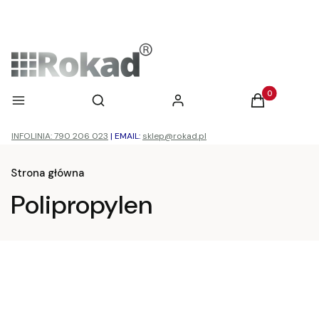
Otwórz wyszukiwarkę
Produkty w ko
Menu
Szukaj
Zaloguj się
Koszyk
INFOLINIA: 790 206 023
|
EMAIL:
sklep@rokad.pl
Strona główna
Polipropylen