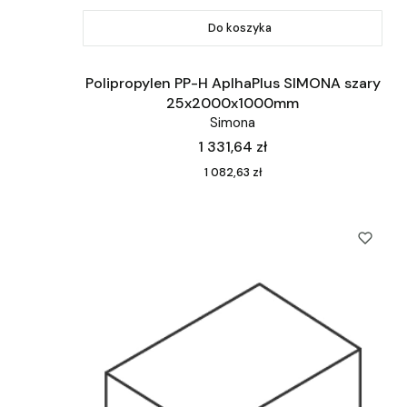
Do koszyka
Polipropylen PP-H AplhaPlus SIMONA szary
25x2000x1000mm
Simona
Cena
1 331,64 zł
Cena
1 082,63 zł