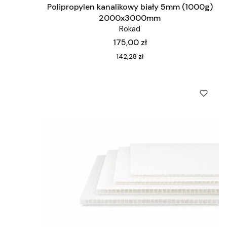
Polipropylen kanalikowy biały 5mm (1000g)
2000x3000mm
Rokad
Cena
175,00 zł
Cena
142,28 zł