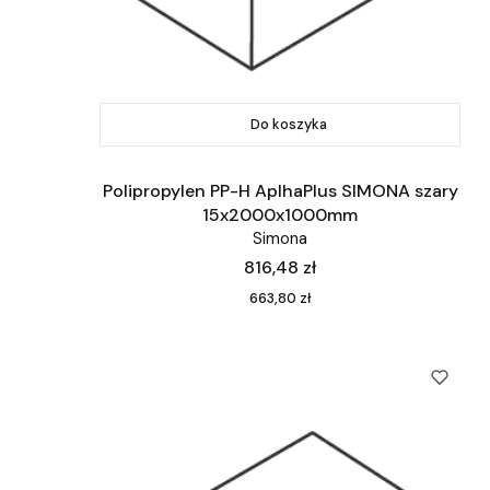
Do koszyka
Polipropylen PP-H AplhaPlus SIMONA szary
15x2000x1000mm
Simona
Cena
816,48 zł
Cena
663,80 zł