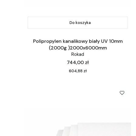
Do koszyka
Polipropylen kanalikowy biały UV 10mm
(2000g )2000x6000mm
Rokad
Cena
744,00 zł
Cena
604,88 zł