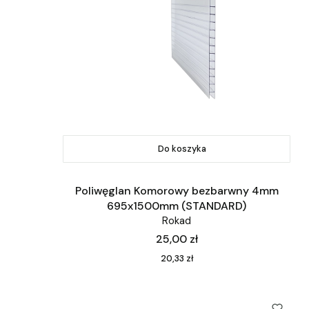
Do koszyka
Poliwęglan Komorowy bezbarwny 4mm
695x1500mm (STANDARD)
Rokad
Cena
25,00 zł
Cena
20,33 zł