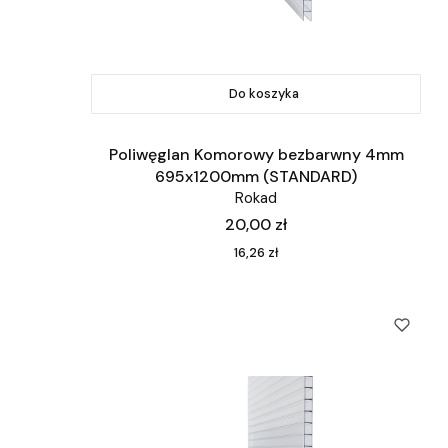
Do koszyka
Poliwęglan Komorowy bezbarwny 4mm
695x1200mm (STANDARD)
Rokad
Cena
20,00 zł
Cena
16,26 zł