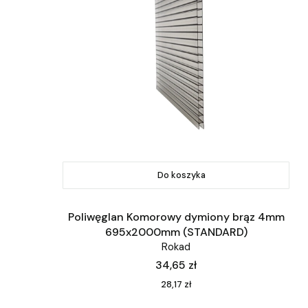
Do koszyka
Poliwęglan Komorowy dymiony brąz 4mm
695x2000mm (STANDARD)
Rokad
Cena
34,65 zł
Cena
28,17 zł