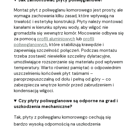
Jak zamontować płyty poliwęglanowe?
Montaż płyt z poliwęglanu komorowego jest prosty, ale
wymaga zachowania kilku zasad, które wpływają na
trwałość i estetykę konstrukcji. Płyty należy montować
kanałami w kierunku spływu wody, aby wilgoć nie
gromadziła się wewnątrz komór. Mocowanie odbywa się
za pomocą
profili aluminiowych
lub
profili
poliwęglanowych
, które stabilizują krawędzie i
zapewniają szczelność połączeń. Podczas montażu
trzeba zostawić niewielkie szczeliny dylatacyjne,
umożliwiające rozszerzanie się materiału pod wpływem
temperatury. Warto również pamiętać o odpowiednim
uszczelnieniu końcówek płyt taśmami –
paroprzepuszczalną od dołu i pełną od góry – co
zabezpiecza wnętrze komór przed zabrudzeniem i
kondensacją wilgoci.
Czy płyty poliwęglanowe są odporne na grad i
uszkodzenia mechaniczne?
Tak, płyty z poliwęglanu komorowego cechują się
bardzo wysoką odpornością na uszkodzenia