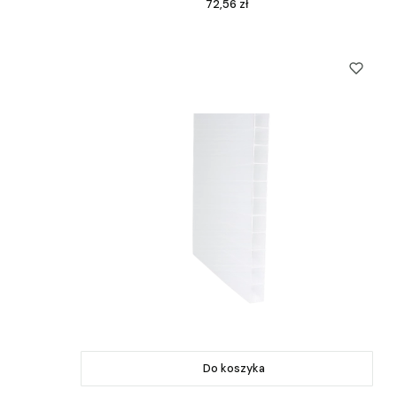
Cena
72,56 zł
Do koszyka