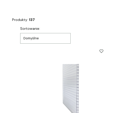
Produkty:
137
Lista produktów
Sortowanie:
Domyślne