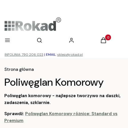
Otwórz wyszukiwarkę
Produkty w ko
Menu
Szukaj
Zaloguj się
Koszyk
INFOLINIA: 790 206 023
|
EMAIL:
sklep@rokad.pl
Strona główna
Poliwęglan Komorowy
Poliwęglan komorowy - najlepsze tworzywo na daszki,
zadaszenia, szklarnie.
Sprawdź:
Poliwęglan Komorowy różnice: Standard vs
Premium