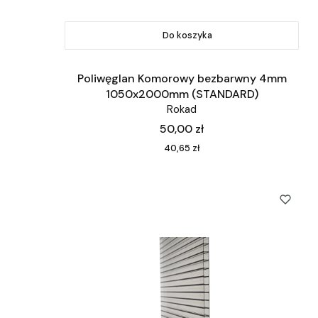
Do koszyka
Poliwęglan Komorowy bezbarwny 4mm
1050x2000mm (STANDARD)
Rokad
Cena
50,00 zł
Cena
40,65 zł