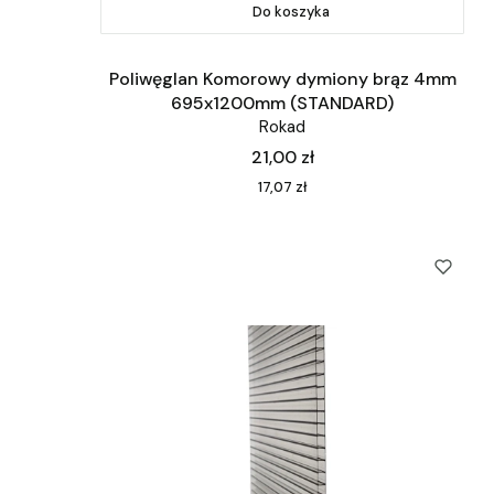
Do koszyka
Poliwęglan Komorowy dymiony brąz 4mm
695x1200mm (STANDARD)
Rokad
Cena
21,00 zł
Cena
17,07 zł