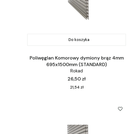
Do koszyka
Poliwęglan Komorowy dymiony brąz 4mm
695x1500mm (STANDARD)
Rokad
Cena
26,50 zł
Cena
21,54 zł