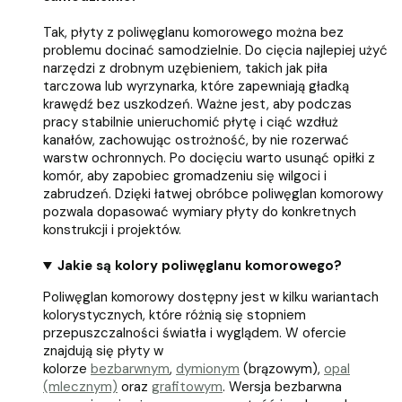
Tak, płyty z poliwęglanu komorowego można bez
problemu docinać samodzielnie. Do cięcia najlepiej użyć
narzędzi z drobnym uzębieniem, takich jak piła
tarczowa lub wyrzynarka, które zapewniają gładką
krawędź bez uszkodzeń. Ważne jest, aby podczas
pracy stabilnie unieruchomić płytę i ciąć wzdłuż
kanałów, zachowując ostrożność, by nie rozerwać
warstw ochronnych. Po docięciu warto usunąć opiłki z
komór, aby zapobiec gromadzeniu się wilgoci i
zabrudzeń. Dzięki łatwej obróbce poliwęglan komorowy
pozwala dopasować wymiary płyty do konkretnych
konstrukcji i projektów.
Jakie są kolory poliwęglanu komorowego?
Poliwęglan komorowy dostępny jest w kilku wariantach
kolorystycznych, które różnią się stopniem
przepuszczalności światła i wyglądem. W ofercie
znajdują się płyty w
kolorze
bezbarwnym
,
dymionym
(brązowym),
opal
(mlecznym)
oraz
grafitowym
. Wersja bezbarwna