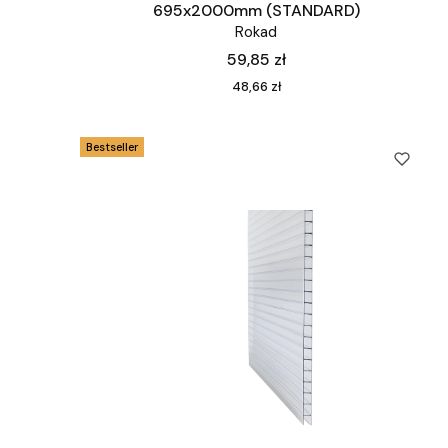
695x2000mm (STANDARD)
Rokad
Cena
59,85 zł
Cena
48,66 zł
Bestseller