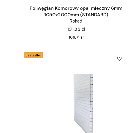
Poliwęglan Komorowy opal mleczny 6mm
1050x2000mm (STANDARD)
Rokad
Cena
131,25 zł
Cena
106,71 zł
Bestseller