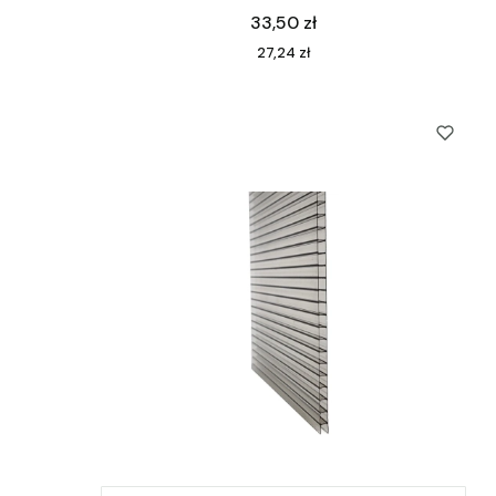
Cena
33,50 zł
Cena
27,24 zł