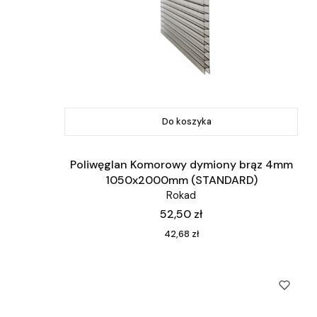
Do koszyka
Poliwęglan Komorowy dymiony brąz 4mm
1050x2000mm (STANDARD)
Rokad
Cena
52,50 zł
Cena
42,68 zł