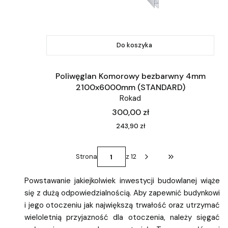
Do koszyka
Poliwęglan Komorowy bezbarwny 4mm
2100x6000mm (STANDARD)
Rokad
Cena
300,00 zł
Cena
243,90 zł
Strona
z 12
Przejdź do ostatni
Powstawanie jakiejkolwiek inwestycji budowlanej wiąże
się z dużą odpowiedzialnością. Aby zapewnić budynkowi
i jego otoczeniu jak największą trwałość oraz utrzymać
wieloletnią przyjazność dla otoczenia, należy sięgać