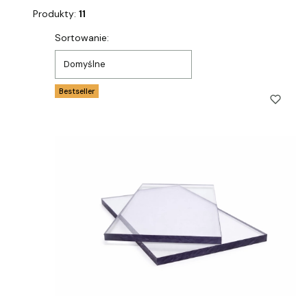
Produkty:
11
Lista produktów
Sortowanie:
Domyślne
Bestseller