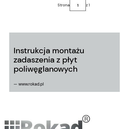
Strona
z 1
Instrukcja montażu
zadaszenia z płyt
poliwęglanowych
— www.rokad.pl