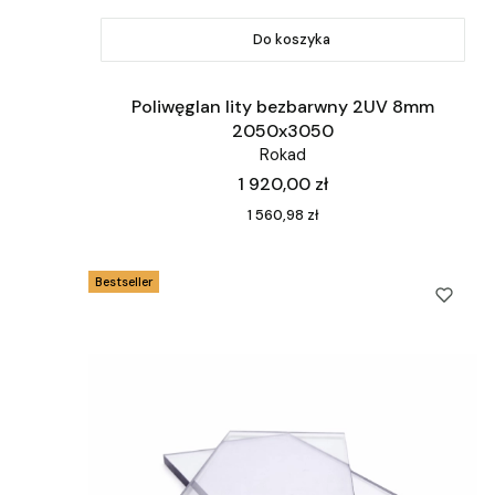
Do koszyka
Poliwęglan lity bezbarwny 2UV 8mm
2050x3050
Rokad
Cena
1 920,00 zł
Cena
1 560,98 zł
Bestseller