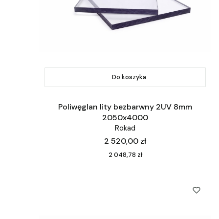
Do koszyka
Poliwęglan lity bezbarwny 2UV 8mm
2050x4000
Rokad
Cena
2 520,00 zł
Cena
2 048,78 zł