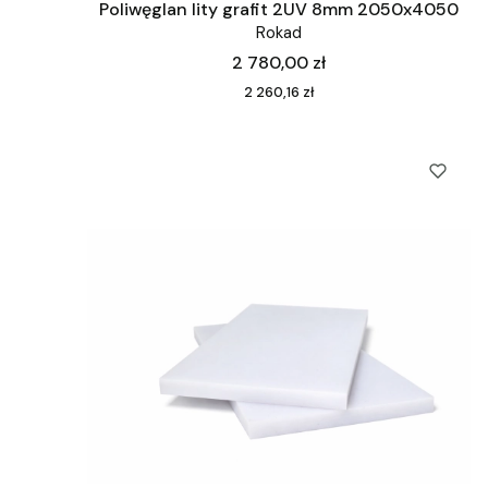
Poliwęglan lity grafit 2UV 8mm 2050x4050
Rokad
Cena
2 780,00 zł
Cena
2 260,16 zł