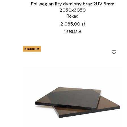
Poliwęglan lity dymiony brąz 2UV 8mm
2050x3050
Rokad
Cena
2 085,00 zł
Cena
1 695,12 zł
Bestseller