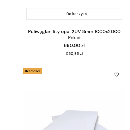
Do koszyka
Poliwęglan lity opal 2UV 8mm 1000x2000
Rokad
Cena
690,00 zł
Cena
560,98 zł
Bestseller