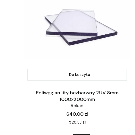
Do koszyka
Poliwęglan lity bezbarwny 2UV 8mm
1000x2000mm
Rokad
Cena
640,00 zł
Cena
520,33 zł