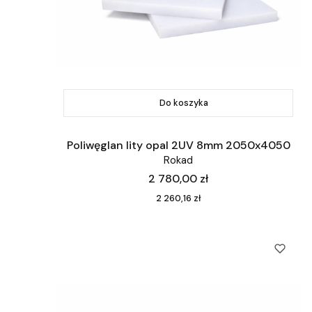
Do koszyka
Poliwęglan lity opal 2UV 8mm 2050x4050
Rokad
Cena
2 780,00 zł
Cena
2 260,16 zł