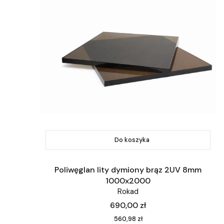
Do koszyka
Poliwęglan lity dymiony brąz 2UV 8mm
1000x2000
Rokad
Cena
690,00 zł
Cena
560,98 zł