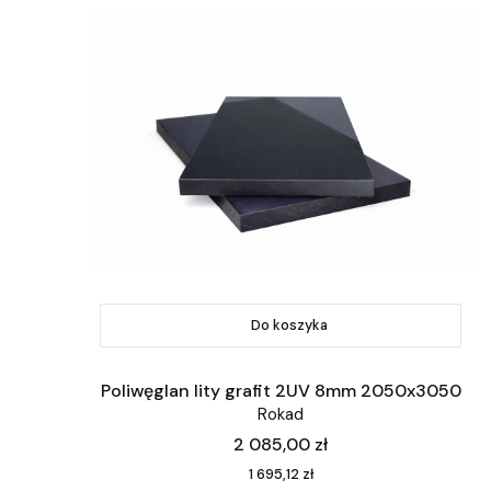
Do koszyka
Poliwęglan lity grafit 2UV 8mm 2050x3050
Rokad
Cena
2 085,00 zł
Cena
1 695,12 zł