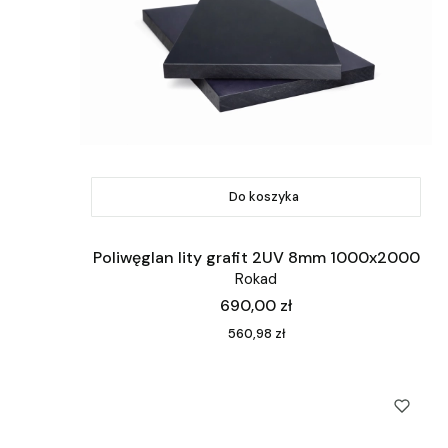
Do koszyka
Poliwęglan lity grafit 2UV 8mm 1000x2000
Rokad
Cena
690,00 zł
Cena
560,98 zł