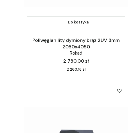
Do koszyka
Poliwęglan lity dymiony brąz 2UV 8mm
2050x4050
Rokad
Cena
2 780,00 zł
Cena
2 260,16 zł