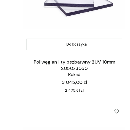
Do koszyka
Poliwęglan lity bezbarwny 2UV 10mm
2050x3050
Rokad
Cena
3 045,00 zł
Cena
2 475,61 zł