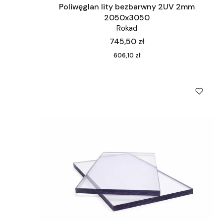
Poliwęglan lity bezbarwny 2UV 2mm
2050x3050
Rokad
Cena
745,50 zł
Cena
606,10 zł