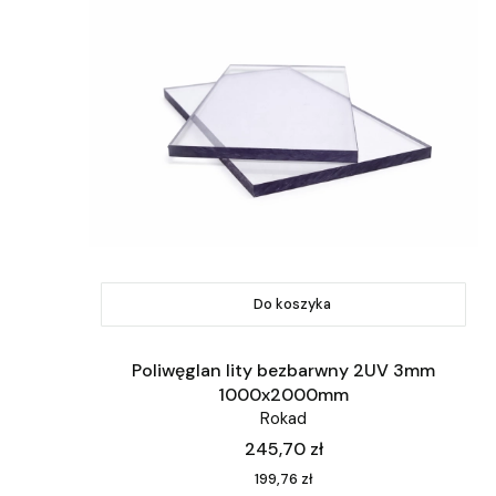
Do koszyka
Poliwęglan lity bezbarwny 2UV 3mm
1000x2000mm
Rokad
Cena
245,70 zł
Cena
199,76 zł