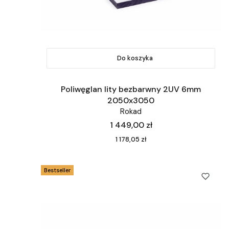
Do koszyka
Poliwęglan lity bezbarwny 2UV 6mm
2050x3050
Rokad
Cena
1 449,00 zł
Cena
1 178,05 zł
Bestseller