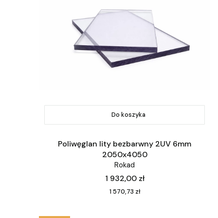
Do koszyka
Poliwęglan lity bezbarwny 2UV 6mm
2050x4050
Rokad
Cena
1 932,00 zł
Cena
1 570,73 zł