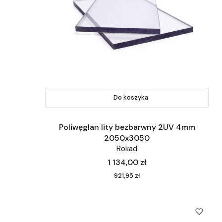
Do koszyka
Poliwęglan lity bezbarwny 2UV 4mm
2050x3050
Rokad
Cena
1 134,00 zł
Cena
921,95 zł