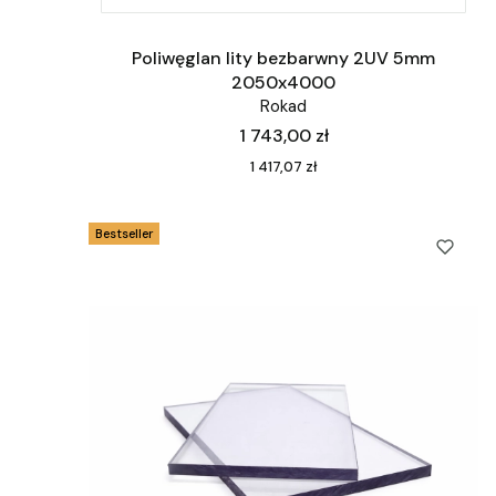
Poliwęglan lity bezbarwny 2UV 5mm
2050x4000
Rokad
Cena
1 743,00 zł
Cena
1 417,07 zł
Bestseller