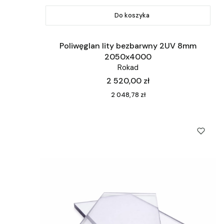
Do koszyka
Poliwęglan lity bezbarwny 2UV 8mm
2050x4000
Rokad
Cena
2 520,00 zł
Cena
2 048,78 zł