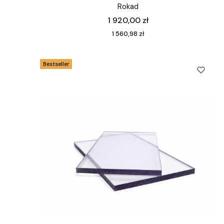
Rokad
Cena
1 920,00 zł
Cena
1 560,98 zł
Bestseller