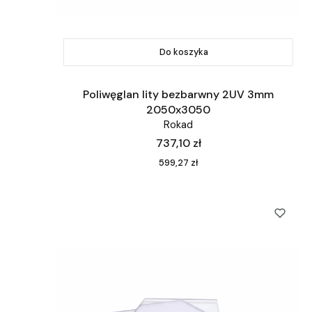
Do koszyka
Poliwęglan lity bezbarwny 2UV 3mm
2050x3050
Rokad
Cena
737,10 zł
Cena
599,27 zł