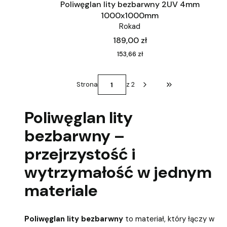
Poliwęglan lity bezbarwny 2UV 4mm
1000x1000mm
Rokad
Cena
189,00 zł
Cena
153,66 zł
Strona
z 2
Przejdź do ostatni
Poliwęglan lity
bezbarwny –
przejrzystość i
wytrzymałość w jednym
materiale
Poliwęglan lity bezbarwny
to materiał, który łączy w