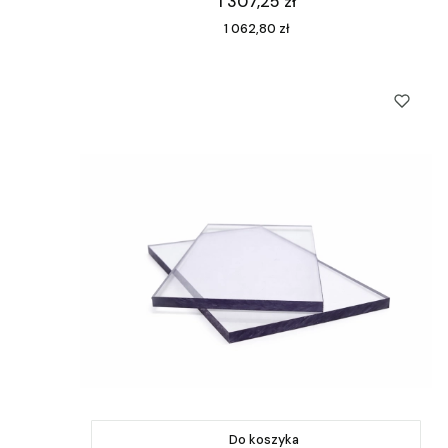
Cena
1 307,25 zł
Cena
1 062,80 zł
Do koszyka