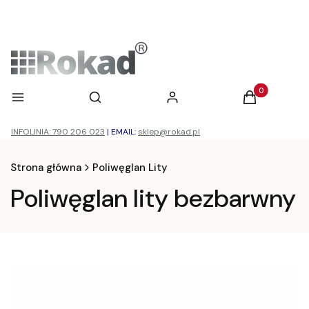
Otwórz wyszukiwarkę
Produkty w ko
Menu
Szukaj
Zaloguj się
Koszyk
INFOLINIA: 790 206 023
|
EMAIL:
sklep@rokad.pl
Strona główna
Poliwęglan Lity
Poliwęglan lity bezbarwny