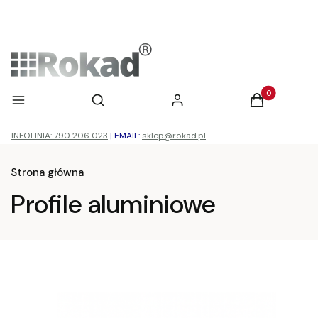
Otwórz wyszukiwarkę
Produkty w ko
Menu
Szukaj
Zaloguj się
Koszyk
INFOLINIA: 790 206 023
|
EMAIL:
sklep@rokad.pl
Strona główna
Profile aluminiowe