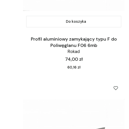
Do koszyka
Profil aluminiowy zamykający typu F do
Poliwęglanu F06 6mb
Rokad
Cena
74,00 zł
Cena
60,16 zł