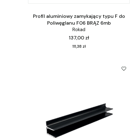
Profil aluminiowy zamykający typu F do
Poliwęglanu F06 BRĄZ 6mb
Rokad
Cena
137,00 zł
Cena
111,38 zł