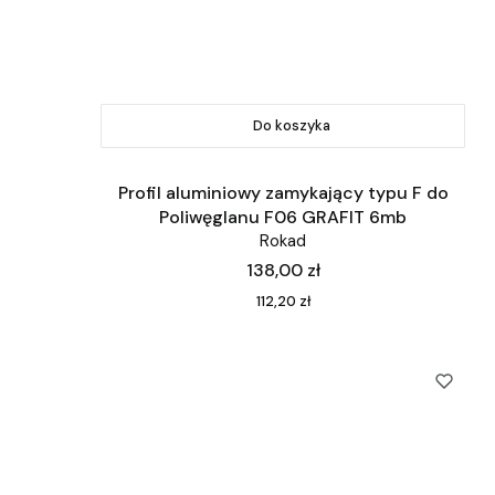
Do koszyka
Profil aluminiowy zamykający typu F do
Poliwęglanu F06 GRAFIT 6mb
Rokad
Cena
138,00 zł
Cena
112,20 zł