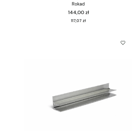
Rokad
Cena
144,00 zł
Cena
117,07 zł