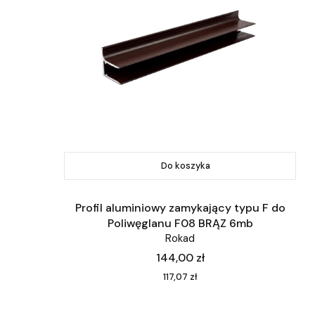
Do koszyka
Profil aluminiowy zamykający typu F do
Poliwęglanu F08 BRĄZ 6mb
Rokad
Cena
144,00 zł
Cena
117,07 zł