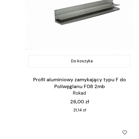
Do koszyka
Profil aluminiowy zamykający typu F do
Poliwęglanu F08 2mb
Rokad
Cena
26,00 zł
Cena
21,14 zł