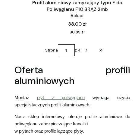
Profil aluminiowy zamykający typu F do
Poliwęglanu F10 BRĄZ 2mb
Rokad
Cena
38,00 zł
Cena
30,89 zł
Strona
z 4
Przejdź do ostatni
Oferta profili
aluminiowych
Montaż
płyt z poliwęglanu
wymaga użycia
specjalistycznych profili aluminiowych.
Nasz sklep internetowy oferuje profile aluminiowe do
poliwęglanu zabezpieczające kanaliki
w płytach oraz profile łączące płyty.