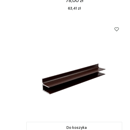
Cena
78,00 zł
Cena
63,41 zł
Do koszyka