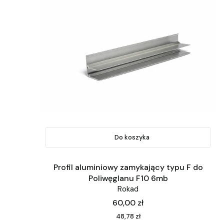
Do koszyka
Profil aluminiowy zamykający typu F do
Poliwęglanu F10 6mb
Rokad
Cena
60,00 zł
Cena
48,78 zł