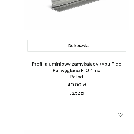
Do koszyka
Profil aluminiowy zamykający typu F do
Poliwęglanu F10 4mb
Rokad
Cena
40,00 zł
Cena
32,52 zł