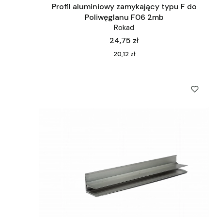
Profil aluminiowy zamykający typu F do
Poliwęglanu F06 2mb
Rokad
Cena
24,75 zł
Cena
20,12 zł