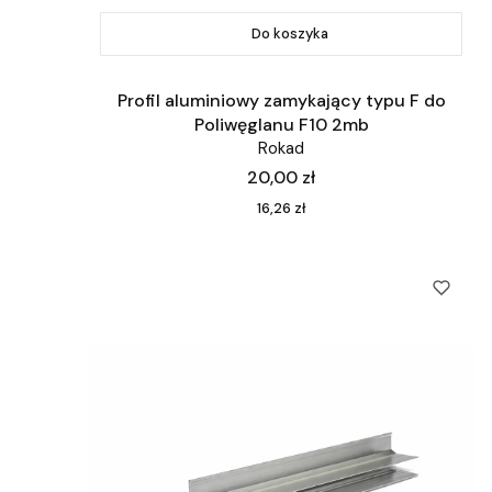
Do koszyka
Profil aluminiowy zamykający typu F do
Poliwęglanu F10 2mb
Rokad
Cena
20,00 zł
Cena
16,26 zł