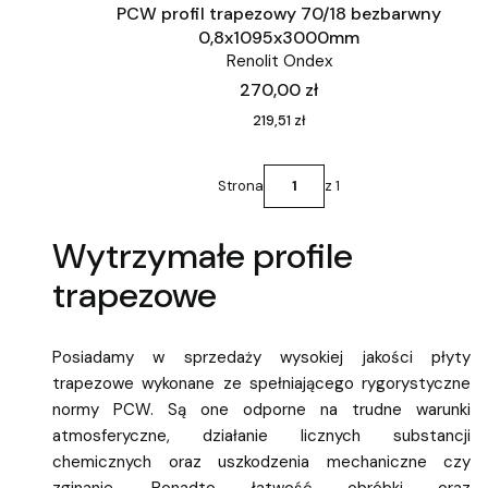
PCW profil trapezowy 70/18 bezbarwny
0,8x1095x3000mm
Renolit Ondex
Cena
270,00 zł
Cena
219,51 zł
Strona
z 1
Wytrzymałe profile
trapezowe
Posiadamy w sprzedaży wysokiej jakości płyty
trapezowe wykonane ze spełniającego rygorystyczne
normy PCW. Są one odporne na trudne warunki
atmosferyczne, działanie licznych substancji
chemicznych oraz uszkodzenia mechaniczne czy
zginanie. Ponadto łatwość obróbki oraz