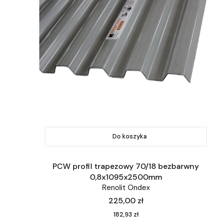
Do koszyka
PCW profil trapezowy 70/18 bezbarwny
0,8x1095x2500mm
Renolit Ondex
Cena
225,00 zł
Cena
182,93 zł