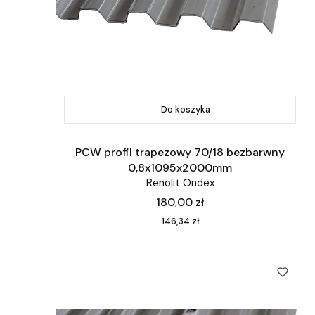
Do koszyka
PCW profil trapezowy 70/18 bezbarwny
0,8x1095x2000mm
Renolit Ondex
Cena
180,00 zł
Cena
146,34 zł