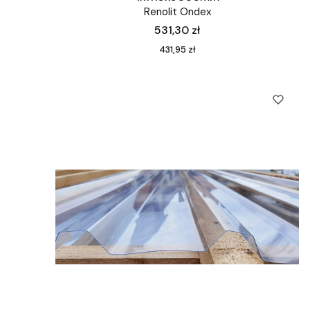
Renolit Ondex
Cena
531,30 zł
Cena
431,95 zł