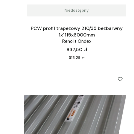
Niedostępny
PCW profil trapezowy 210/35 bezbarwny
1x1115x6000mm
Renolit Ondex
Cena
637,50 zł
Cena
518,29 zł