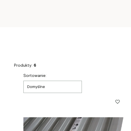
Produkty:
6
Lista produktów
Sortowanie:
Domyślne