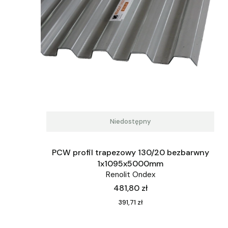
Niedostępny
PCW profil trapezowy 130/20 bezbarwny
1x1095x5000mm
Renolit Ondex
Cena
481,80 zł
Cena
391,71 zł