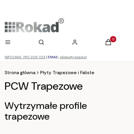
Otwórz wyszukiwarkę
Produkty w ko
Menu
Szukaj
Zaloguj się
Koszyk
INFOLINIA: 790 206 023
|
EMAIL:
sklep@rokad.pl
Strona główna
Płyty Trapezowe i Faliste
PCW Trapezowe
Wytrzymałe profile
trapezowe