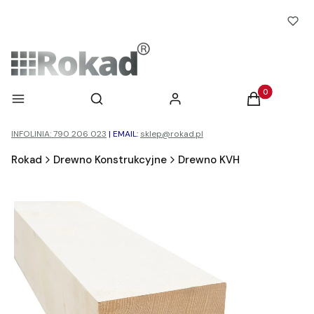
Otwórz wyszukiwarkę
Produkty w ko
Menu
Szukaj
Zaloguj się
Koszyk
INFOLINIA: 790 206 023
|
EMAIL:
sklep@rokad.pl
Rokad
Drewno Konstrukcyjne
Drewno KVH