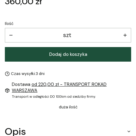
Cena
360,00 zł
Ilość
szt
Dodaj do koszyka
Czas wysyłki:
3 dni
Dostawa
od 220,00 zł
- TRANSPORT ROKAD
WARSZAWA
Transport w odległości DO 100km od siedziby firmy.
duża ilość
Opis